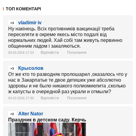
ТОП КОМЕНТАРІ
vladimir iv
+3
Ну накінець. Всіх противників вакцинації треба
переселяти в окреме якесь місто подалі від
нормальних людей. Хай собі там живуть первинно
общинним ладом і закаляються.
Відповісти
Посилання
04.03.2016 17:23
Крысолов
+3
От же кто то разводняк пролошарил ,оказалось что у
нас в Закарпатье те двое детишек уже абсолютно
здоровы и не было никакого полиомиелита ,сколько
ж капусты в очередной раз украли и отмыли?
Відповісти
Посилання
04.03.2016 17:30
Alter Nator
+2
Праздник в детском саду. Керчь