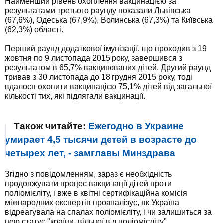
Найменший рівень охоплення вакцинацією за
результатами третього раунду показали Львівська
(67,6%), Одеська (67,9%), Волинська (67,3%) та Київська
(62,3%) області.
Перший раунд додаткової імунізації, що проходив з 19
жовтня по 9 листопада 2015 року, завершився з
результатом в 65,7% вакцинованих дітей. Другий раунд
тривав з 30 листопада до 18 грудня 2015 року, тоді
вдалося охопити вакцинацією 75,1% дітей від загальної
кількості тих, які підлягали вакцинації.
Також читайте:
Ежегодно в Украине
умирает 4,5 тысячи детей в возрасте до
четырех лет, - замглавы Минздрава
Згідно з повідомленням, зараз є необхідність
продовжувати процес вакцинації дітей проти
поліомієліту, і вже в квітні сертифікаційна комісія
міжнародних експертів проаналізує, як Україна
відреагувала на спалах поліомієліту, і чи залишиться за
нею статус "країни, вільної від поліомієліту".