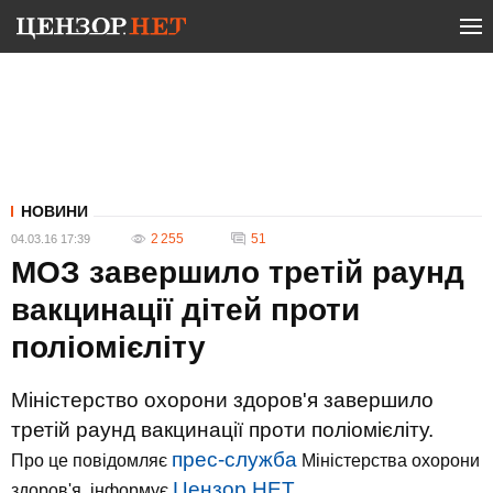
НОВИНИ
2 255
51
04.03.16 17:39
МОЗ завершило третій раунд
вакцинації дітей проти
поліомієліту
Міністерство охорони здоров'я завершило
третій раунд вакцинації проти поліомієліту.
прес-служба
Про це повідомляє
Міністерства охорони
Цензор.НЕТ
здоров'я, інформує