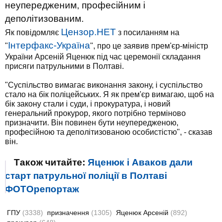
неупередженим, професійним і
деполітизованим.
Цензор.НЕТ
Як повідомляє
з посиланням на
Інтерфакс-Україна
"
", про це заявив прем'єр-міністр
України Арсеній Яценюк під час церемонії складання
присяги патрульними в Полтаві.
"Суспільство вимагає виконання закону, і суспільство
стало на бік поліцейських. Я як прем'єр вимагаю, щоб на
бік закону стали і суди, і прокуратура, і новий
генеральний прокурор, якого потрібно терміново
призначити. Він повинен бути неупередженою,
професійною та деполітизованою особистістю", - сказав
він.
Також читайте:
Яценюк і Аваков дали
старт патрульної поліції в Полтаві
ФОТОрепортаж
ГПУ
(3338)
призначення
(1305)
Яценюк Арсеній
(892)