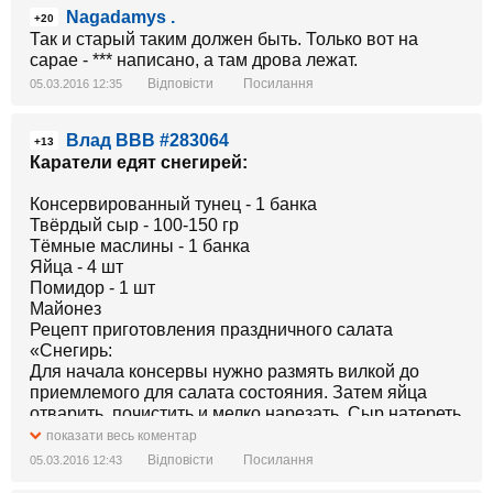
Nagadamys .
+20
Так и старый таким должен быть. Только вот на
сарае - *** написано, а там дрова лежат.
Відповісти
Посилання
05.03.2016 12:35
Влад ВВВ #283064
+13
Каратели едят снегирей:
Консервированный тунец - 1 банка
Твёрдый сыр - 100-150 гр
Тёмные маслины - 1 банка
Яйца - 4 шт
Помидор - 1 шт
Майонез
Рецепт приготовления праздничного салата
«Снегирь:
Для начала консервы нужно размять вилкой до
приемлемого для салата состояния. Затем яйца
отварить, почистить и мелко нарезать. Сыр натереть
на мелкой тёрке. Выложить слоями на большое
показати весь коментар
блюдо в форме снегиря в следующем порядке:
Відповісти
Посилання
05.03.2016 12:43
тунец и майонез, яйца и майонез, сыр и майонез.