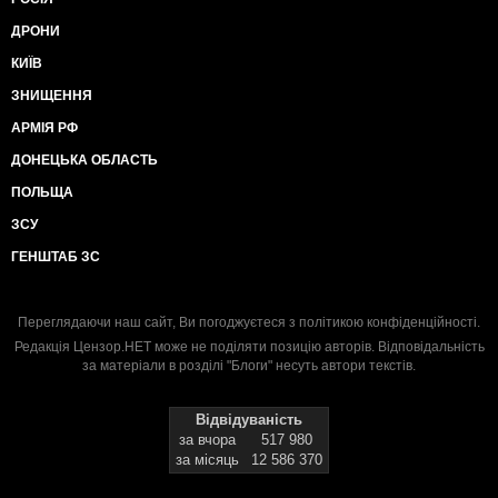
ДРОНИ
КИЇВ
ЗНИЩЕННЯ
АРМІЯ РФ
ДОНЕЦЬКА ОБЛАСТЬ
ПОЛЬЩА
ЗСУ
ГЕНШТАБ ЗС
Переглядаючи наш сайт, Ви погоджуєтеся з
політикою конфіденційності
.
Редакція Цензор.НЕТ може не поділяти позицію авторів. Відповідальність
за матеріали в розділі "Блоги" несуть автори текстів.
Відвідуваність
за вчора
517 980
за місяць
12 586 370