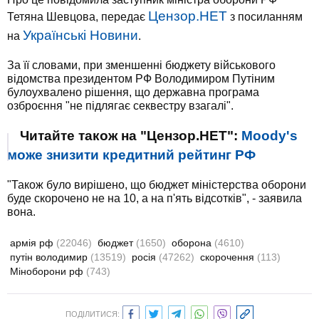
Цензор.НЕТ
Тетяна Шевцова, передає
з посиланням
Українські Новини
на
.
За її словами, при зменшенні бюджету військового
відомства президентом РФ Володимиром Путіним
булоухвалено рішення, що державна програма
озброєння "не підлягає секвестру взагалі".
Читайте також на "Цензор.НЕТ":
Moody's
може знизити кредитний рейтинг РФ
"Також було вирішено, що бюджет міністерства оборони
буде скорочено не на 10, а на п'ять відсотків", - заявила
вона.
армія рф
(22046)
бюджет
(1650)
оборона
(4610)
путін володимир
(13519)
росія
(47262)
скорочення
(113)
Міноборони рф
(743)
ПОДІЛИТИСЯ: