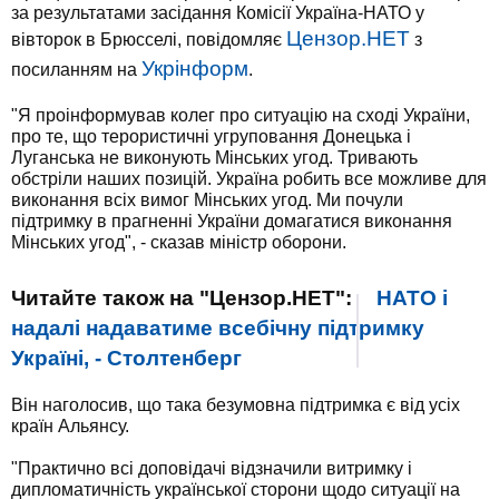
за результатами засідання Комісії Україна-НАТО у
Цензор.НЕТ
вівторок в Брюсселі, повідомляє
з
Укрінформ
посиланням на
.
"Я проінформував колег про ситуацію на сході України,
про те, що терористичні угруповання Донецька і
Луганська не виконують Мінських угод. Тривають
обстріли наших позицій. Україна робить все можливе для
виконання всіх вимог Мінських угод. Ми почули
підтримку в прагненні України домагатися виконання
Мінських угод", - сказав міністр оборони.
Читайте також на "Цензор.НЕТ":
НАТО і
надалі надаватиме всебічну підтримку
Україні, - Столтенберг
Він наголосив, що така безумовна підтримка є від усіх
країн Альянсу.
"Практично всі доповідачі відзначили витримку і
дипломатичність української сторони щодо ситуації на