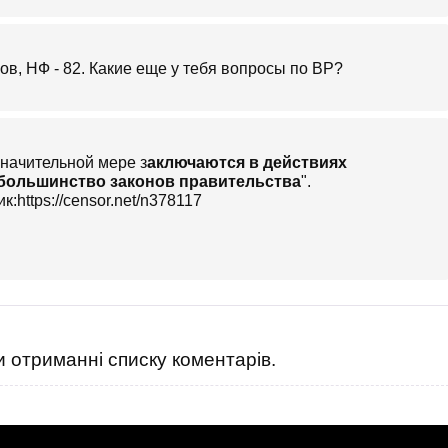
в, НФ - 82. Какие еще у тебя вопросы по ВР?
начительной мере з
аключаются в действиях
 большинство законов правительства
".
к:https://censor.net/n378117
 отриманні списку коментарів.