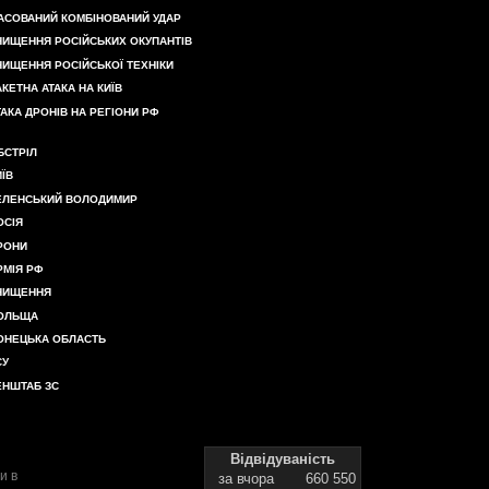
АСОВАНИЙ КОМБІНОВАНИЙ УДАР
НИЩЕННЯ РОСІЙСЬКИХ ОКУПАНТІВ
НИЩЕННЯ РОСІЙСЬКОЇ ТЕХНІКИ
АКЕТНА АТАКА НА КИЇВ
ТАКА ДРОНІВ НА РЕГІОНИ РФ
БСТРІЛ
ИЇВ
ЕЛЕНСЬКИЙ ВОЛОДИМИР
ОСІЯ
РОНИ
РМІЯ РФ
НИЩЕННЯ
ОЛЬЩА
ОНЕЦЬКА ОБЛАСТЬ
СУ
ЕНШТАБ ЗС
Відвідуваність
и в
за вчора
660 550