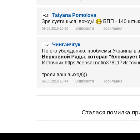
Tatyana Pomolova
+13
Зря суетишься, вождь!
БПП - 140 штыко
Відповісти
Посилання
09.03.2016 10:50
Чинганчгук
+12
По его убеждению, проблемы Украины в з
Верховной Рады, которая "блокирует
Источник:https://censor.net/n378117Источни
троли ваш выход)))
Відповісти
Посилання
09.03.2016 10:44
Сталася помилка при