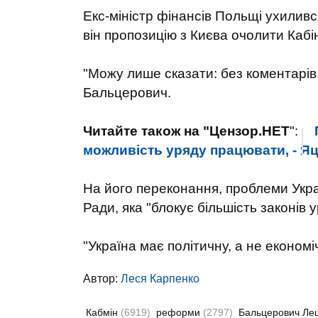
Екс-міністр фінансів Польщі ухилився
він пропозицію з Києва очолити Кабін
"Можу лише сказати: без коментарів.
Бальцерович.
Читайте також на "Цензор.НЕТ
":
можливість уряду працювати, - Я
На його переконання, проблеми Укра
Ради, яка "блокує більшість законів у
"Україна має політичну, а не економ
Автор:
Леся Карпенко
Кабмін
(6919)
реформи
(2797)
Бальцерович Ле