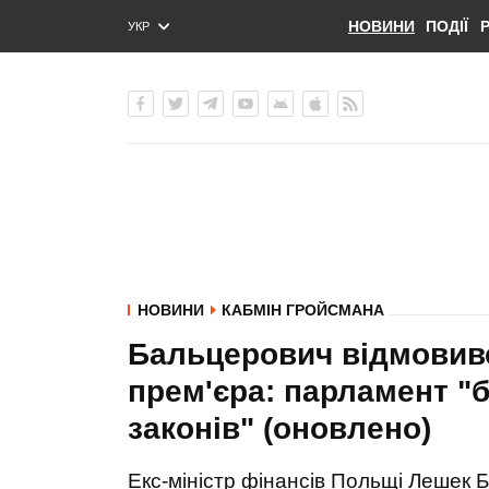
НОВИНИ
ПОДІЇ
УКР
ENG
РУС
НОВИНИ
КАБМІН ГРОЙСМАНА
Бальцерович відмовивс
прем'єра: парламент "
законів" (оновлено)
Екс-міністр фінансів Польщі Лешек 