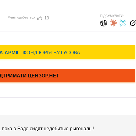
ПІДСУМУВАТИ:
Мені подобається
19
, пока в Раде сидят недобитые рыгоналы!