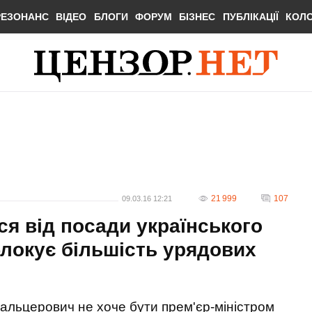
РЕЗОНАНС
ВІДЕО
БЛОГИ
ФОРУМ
БІЗНЕС
ПУБЛІКАЦІЇ
КОЛ
21 999
107
09.03.16 12:21
я від посади українського
блокує більшість урядових
Бальцерович не хоче бути прем'єр-міністром