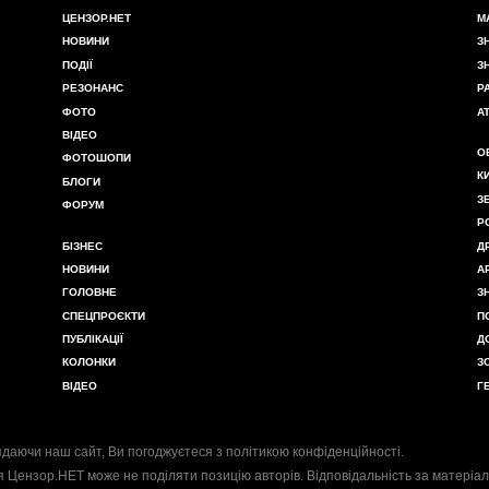
ЦЕНЗОР.НЕТ
М
НОВИНИ
З
ПОДІЇ
З
РЕЗОНАНС
Р
ФОТО
А
ВІДЕО
О
ФОТОШОПИ
К
БЛОГИ
З
ФОРУМ
Р
БІЗНЕС
Д
НОВИНИ
А
ГОЛОВНЕ
З
СПЕЦПРОЄКТИ
П
ПУБЛІКАЦІЇ
Д
КОЛОНКИ
З
ВІДЕО
Г
даючи наш сайт, Ви погоджуєтеся з
політикою конфіденційності
.
я Цензор.НЕТ може не поділяти позицію авторів. Відповідальність за матеріал