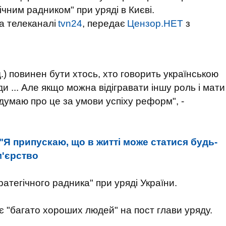
ічним радником" при уряді в Києві.
на телеканалі
tvn24
, передає
Цензор.НЕТ
з
д.) повинен бути хтось, хто говорить українською
и ... Але якщо можна відігравати іншу роль і мати
подумаю
про це за умови успіху реформ", -
"Я припускаю, що в житті може статися будь-
м'єрство
ратегічного радника" при уряді України.
є "багато хороших людей" на пост глави уряду.