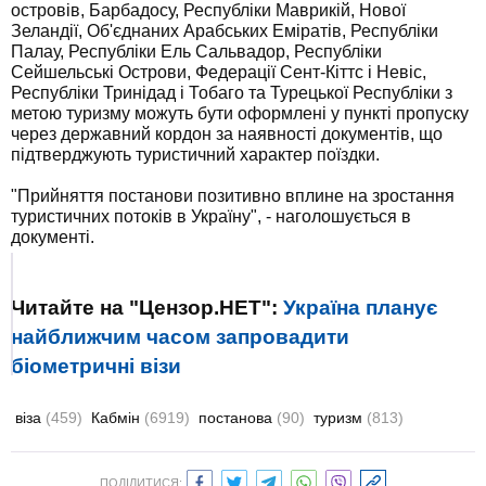
островів, Барбадосу, Республіки Маврикій, Нової
Зеландії, Об'єднаних Арабських Еміратів, Республіки
Палау, Республіки Ель Сальвадор, Республіки
Сейшельські Острови, Федерації Сент-Кіттс і Невіс,
Республіки Тринідад і Тобаго та Турецької Республіки з
метою туризму можуть бути оформлені у пункті пропуску
через державний кордон за наявності документів, що
підтверджують туристичний характер поїздки.
"Прийняття постанови позитивно вплине на зростання
туристичних потоків в Україну", - наголошується в
документі.
Читайте на "Цензор.НЕТ":
Україна планує
найближчим часом запровадити
біометричні візи
віза
(459)
Кабмін
(6919)
постанова
(90)
туризм
(813)
ПОДІЛИТИСЯ: