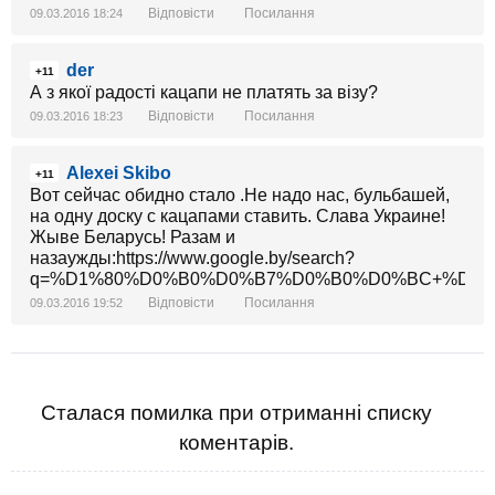
Відповісти
Посилання
09.03.2016 18:24
der
+11
А з якої радості кацапи не платять за візу?
Відповісти
Посилання
09.03.2016 18:23
Alexei Skibo
+11
Вот сейчас обидно стало .Не надо нас, бульбашей,
на одну доску с кацапами ставить. Слава Украине!
Жыве Беларусь! Разам и
назаужды:https://www.google.by/search?
q=%D1%80%D0%B0%D0%B7%D0%B0%D0%BC+%D0%B8+%D0%
Відповісти
Посилання
09.03.2016 19:52
Сталася помилка при отриманні списку
коментарів.