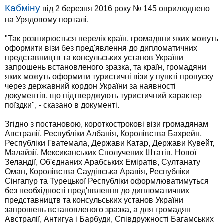
Кабміну
від 2 березня 2016 року № 145 оприлюднено
на Урядовому порталі.
"Так розширюється перелік країн, громадяни яких можуть
оформити візи без пред'явлення до дипломатичних
представництв та консульських установ України
запрошень встановленого зразка, та країн, громадяни
яких можуть оформити туристичні візи у пункті пропуску
через державний кордон України за наявності
документів, що підтверджують туристичний характер
поїздки", - сказано в документі.
Згідно з постановою, короткострокові візи громадянам
Австралії, Республіки Албанія, Королівства Бахрейн,
Республіки Гватемала, Держави Катар, Держави Кувейт,
Малайзії, Мексиканських Сполучених Штатів, Нової
Зеландії, Об'єднаних Арабських Еміратів, Султанату
Оман, Королівства Саудівська Аравія, Республіки
Сінгапур та Турецької Республіки оформлюватимуться
без необхідності пред'явлення до дипломатичних
представництв та консульських установ України
запрошень встановленого зразка, а для громадян
Австралії, Антигуа і Барбуди, Співдружності Багамських