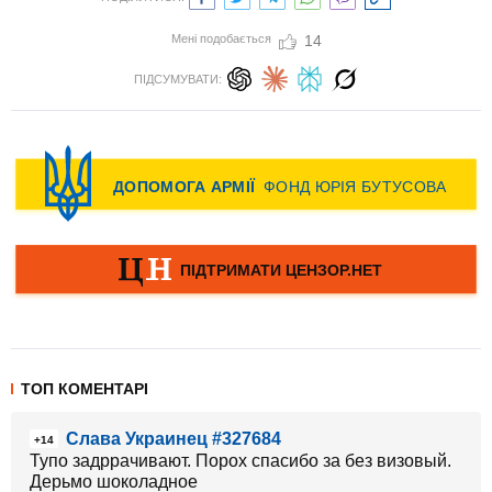
Мені подобається
14
ПІДСУМУВАТИ:
ТОП КОМЕНТАРІ
Слава Украинец #327684
+14
Тупо задррачивают. Порох спасибо за без визовый.
Дерьмо шоколадное