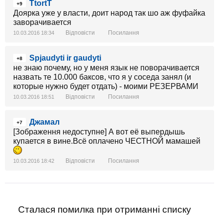
TtortT
+9
Доярка уже у власти, доит народ так шо аж фуфайка
заворачивается
Відповісти
Посилання
10.03.2016 18:34
Spjaudyti ir gaudyti
+8
не знаю почему, но у меня язык не поворачивается
назвать те 10.000 баксов, что я у соседа занял (и
которые нужно будет отдать) - моими РЕЗЕРВАМИ
Відповісти
Посилання
10.03.2016 18:51
Джамал
+7
[Зображення недоступне] А вот её выпердышь
купается в вине.Всё оплачено ЧЕСТНОЙ мамашей
Відповісти
Посилання
10.03.2016 18:42
Сталася помилка при отриманні списку