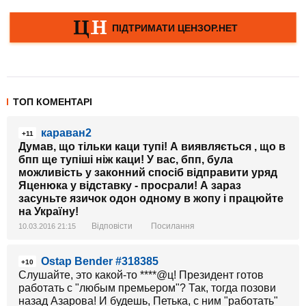
ТОП КОМЕНТАРІ
караван2
+11
Думав, що тільки каци тупі! А виявляється , що в
бпп ще тупіші ніж каци! У вас, бпп, була
можливість у законний спосіб відправити уряд
Яценюка у відставку - просрали! А зараз
засуньте язичок одон одному в жопу і працюйте
на Україну!
Відповісти
Посилання
10.03.2016 21:15
Ostap Bender #318385
+10
Слушайте, это какой-то ****@ц! Президент готов
работать с "любым премьером"? Так, тогда позови
назад Азарова! И будешь, Петька, с ним "работать"