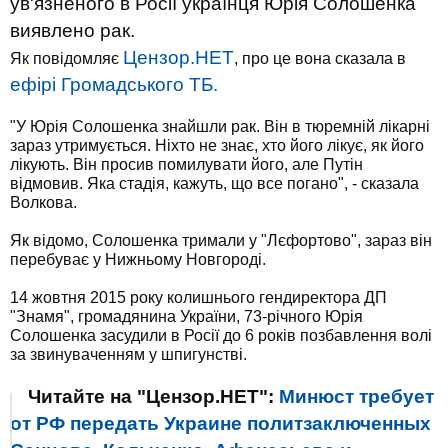
ув'язненого в Росії українця Юрія Солошенка
виявлено рак.
Цензор.НЕТ
Як повідомляє
, про це вона сказала в
ефірі Громадського ТБ.
"У Юрія Солошенка знайшли рак. Він в тюремній лікарні
зараз утримується. Ніхто не знає, хто його лікує, як його
лікують. Він просив помилувати його, але Путін
відмовив. Яка стадія, кажуть, що все погано", - сказала
Волкова.
Як відомо, Солошенка тримали у "Лєфортово", зараз він
перебуває у Нижньому Новгороді.
14 жовтня 2015 року колишнього гендиректора ДП
"Знамя", громадянина України, 73-річного Юрія
Солошенка засудили в Росії до 6 років позбавлення волі
за звинуваченням у шпигунстві.
Читайте на "Цензор.НЕТ":
Минюст требует
от РФ передать Украине политзаключенных