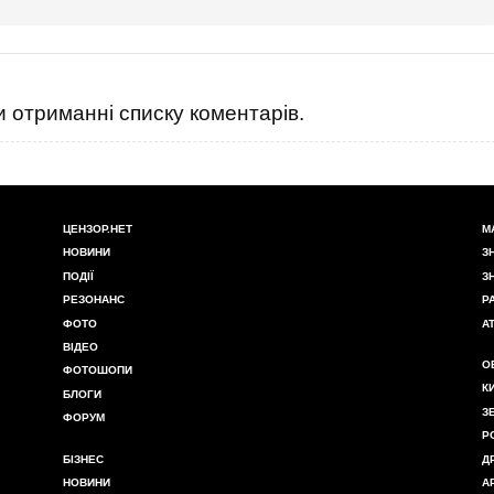
 отриманні списку коментарів.
ЦЕНЗОР.НЕТ
М
НОВИНИ
З
ПОДІЇ
З
РЕЗОНАНС
Р
ФОТО
А
ВІДЕО
О
ФОТОШОПИ
К
БЛОГИ
З
ФОРУМ
Р
БІЗНЕС
Д
НОВИНИ
А