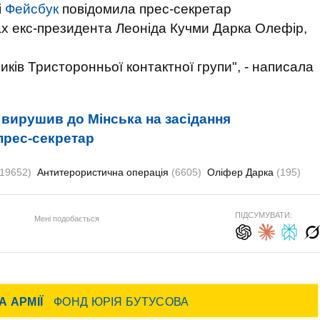
і
Фейсбук
повідомила прес-секретар
ах екс-президента Леоніда Кучми Дарка Олефір,
иків Тристоронньої контактної групи", - написала
 вирушив до Мінська на засідання
 прес-секретар
(19652)
Антитерористична операція
(6605)
Оліфер Дарка
(195)
ПІДСУМУВАТИ:
Мені подобається