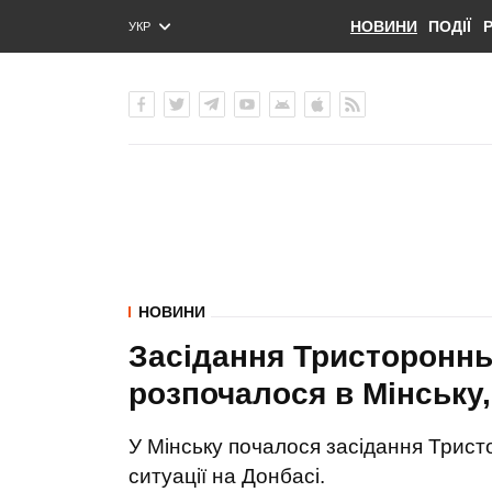
НОВИНИ
ПОДІЇ
УКР
ENG
РУС
НОВИНИ
Засідання Тристоронньо
розпочалося в Мінську,
У Мінську почалося засідання Трист
ситуації на Донбасі.