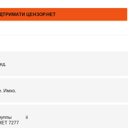
ед.
е. Имхо.
ii