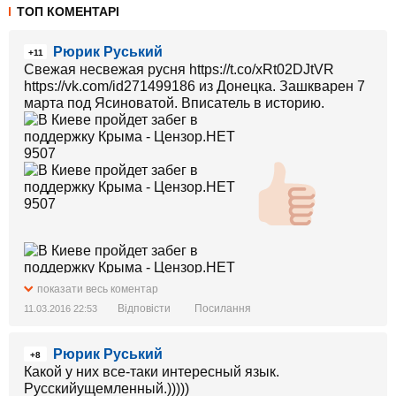
ТОП КОМЕНТАРІ
Рюрик Руський
+11
Свежая несвежая русня https://t.co/xRt02DJtVR
https://vk.com/id271499186 из Донецка. Зашкварен 7
марта под Ясиноватой. Вписатель в историю.
показати весь коментар
Відповісти
Посилання
11.03.2016 22:53
Рюрик Руський
+8
Какой у них все-таки интересный язык.
Русскийущемленный.)))))