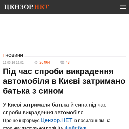
НОВИНИ
26 064
43
12.03.16 18:02
Під час спроби викрадення
автомобіля в Києві затримано
батька з сином
У Києві затримали батька й сина під час
спроби викрадення автомобіля.
Цензор.НЕТ
Про це інформує
із посиланням на
Фейсбук.
сторінку патрульної поліції у