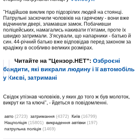
"Надійшов виклик про підозрілих людей на стоянці.
Патрульні заскочили чоловіків на гарячому - вони вже
відчинили двері, зламавши замок. Побачивши
поліцейських, намагались накивати п'ятами, проте їх
швидко затримали. З'ясували, що напарники - батько й
син. 44-річний батько вже відповідав перед законом за
крадіжку в особливо великих розмірах.
Читайте на "Цензор.НЕТ":
Озброєні
бандити, які викрали людину і її автомобіль
у Києві, затримані
Свідок упізнав чоловіків, у яких до того ж був молоток,
викрут ки та ключі", - йдеться в повідомленні.
авто
(2723)
затримання
(4372)
Київ
(16799)
Нацполіція
(15801)
викрадення автівки
(197)
патрульна поліція
(1469)