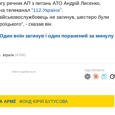
нгу речник АП з питань АТО Андрій Лисенко,
 на телеканал
"112.Украіна"
.
військовослужбовець не загинув, шестеро були
їцького", - сказав він.
Один воїн загинув і один поранений за минулу
)
втрати
(4766)
ПІДСУМУВАТИ:
Мені подобається