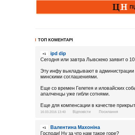
ТОП КОМЕНТАРІ
ipd dip
+1
Сегодня или завтра Лывскеко заявит о 10
Эту инфу выкладывают в администрации 
минскими соглашениями.
Еще со времен Гелетея и иловайских собы
апалченцы уже гибли сотнями.
Еще для компенсации в качестве прикр
Відповісти
Посилання
16.03.2016 13:40
Валентина Махоніна
+1
Господи! Ну за что нам такое горе?