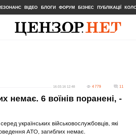
РЕЗОНАНС
ВІДЕО
БЛОГИ
ФОРУМ
БІЗНЕС
ПУБЛІКАЦІЇ
КОЛ
4 779
11
16.03.16 12:48
 немає. 6 воїнів поранені, -
серед українських військовослужбовців, які
роведення АТО, загиблих немає.