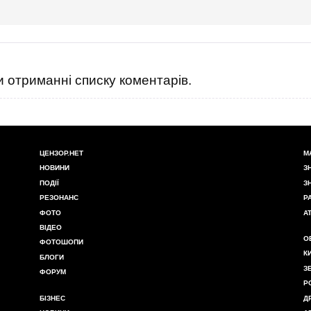
 отриманні списку коментарів.
ЦЕНЗОР.НЕТ
М
НОВИНИ
З
ПОДІЇ
З
РЕЗОНАНС
Р
ФОТО
А
ВІДЕО
О
ФОТОШОПИ
К
БЛОГИ
З
ФОРУМ
Р
БІЗНЕС
Д