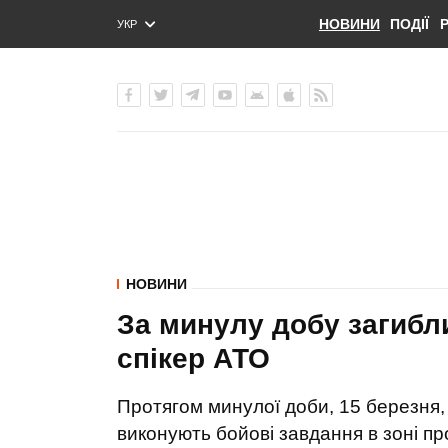
НОВИНИ
ПОДІЇ
УКР
ENG
РУС
НОВИНИ
За минулу добу загиблих
спікер АТО
Протягом минулої доби, 15 березня, 
виконують бойові завдання в зоні п