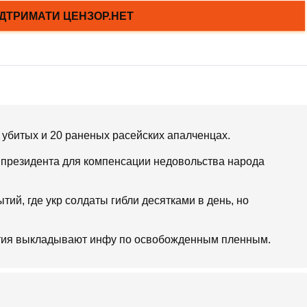
 убитых и 20 раненых расейских апалченцах.
президента для компенсации недовольства народа
тий, где укр солдаты гибли десятками в день, но
ытия выкладывают инфу по освобожденным пленным.