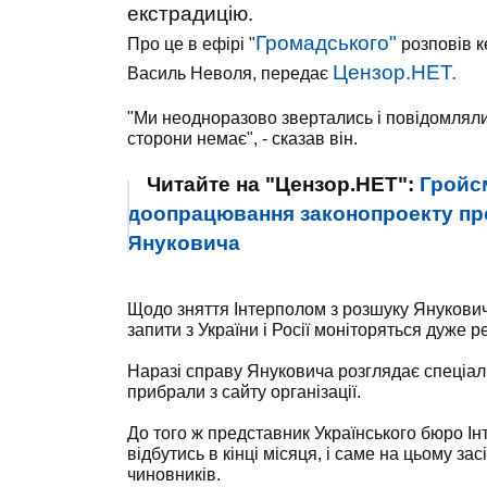
екстрадицію.
Громадського"
Про це в ефірі "
розповів к
Цензор.НЕТ.
Василь Неволя, передає
"Ми неодноразово звертались і повідомляли к
сторони немає", - сказав він.
Читайте на "Цензор.НЕТ":
Гройс
доопрацювання законопроекту пр
Януковича
Щодо зняття Інтерполом з розшуку Януковича
запити з України і Росії моніторяться дуже 
Наразі справу Януковича розглядає спеціальн
прибрали з сайту організації.
До того ж представник Українського бюро Ін
відбутись в кінці місяця, і саме на цьому з
чиновників.