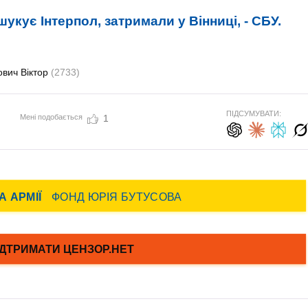
укує Інтерпол, затримали у Вінниці, - СБУ.
ович Віктор
(2733)
ПІДСУМУВАТИ:
Мені подобається
1