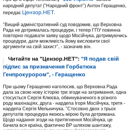
народний депутат ("Народний фронт") Антон Геращенко,
Цензор.НЕТ.
передає
"Вищий адміністративний суд повідомив, що Верховна
Рада не дотрималась процедури, і тепер ГПУ повинна
повторно подавати заяву щодо Мосійчука, дотримуючись
процедури, дати можливість йому висловити свої
аргументи на свій захист", - зазначив він.
Читайте на "Цензор.НЕТ":
"Я подав свій
підпис за призначення Горбатюка
Генпрокурором", - Геращенко
При цьому Геращенко наголосив, що Верховна Рада
дала за свою нову історію три згоди на затримання, одна
стосується Сергія Клюєва, обвинуваченого в різного
роду махінаціях, друга - нардепа Ігоря Мосійчука, третя -
нардепа Сергія Мельничука. "Стосовно двох з трьох
депутатів процедура якоюсь мірою була дотримана.
Щодо надання згоди на притягнення Мосійчука, це
бачила вся країна, фактично ВР шляхом шантажу,