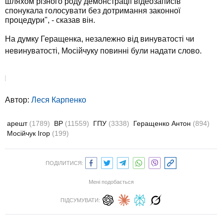
шляхом різного роду демонстрації відеозаписів
спонукала голосувати без дотримання законної
процедури", - сказав він.
На думку Геращенка, незалежно від винуватості чи
невинуватості, Мосійчуку повинні були надати слово.
Автор:
Леся Карпенко
арешт
(1789)
ВР
(11559)
ГПУ
(3338)
Геращенко Антон
(894)
Мосійчук Ігор
(199)
ПОДІЛИТИСЯ:
Мені подобається
ПІДСУМУВАТИ: