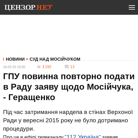
НОВИНИ
СУД НАД МОСІЙЧУКОМ
3 192
13
18.03.16 10:00
ГПУ повинна повторно подати
в Раду заяву щодо Мосійчука,
- Геращенко
Під час затримання нардепа в стінах Верхоної
Ради у вересні 2015 року не було дотримано
процедури.
112 Україна
Про це в ефірі телеканалу "
" заявив