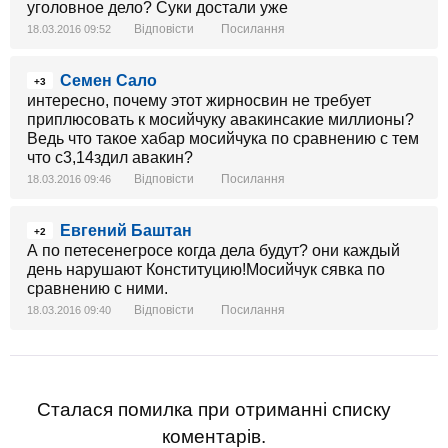
уголовное дело? Суки достали уже
Відповісти
Посилання
18.03.2016 09:52
Семен Сало
+3
интересно, почему этот жирносвин не требует
приплюсовать к мосийчуку авакинсакие миллионы?
Ведь что такое хабар мосийчука по сравнению с тем
что с3,14здил авакин?
Відповісти
Посилання
18.03.2016 09:46
Евгений Баштан
+2
А по петесенегросе когда дела будут? они каждый
день нарушают Конституцию!Мосийчук сявка по
сравнению с ними.
Відповісти
Посилання
18.03.2016 09:40
Сталася помилка при отриманні списку
коментарів.