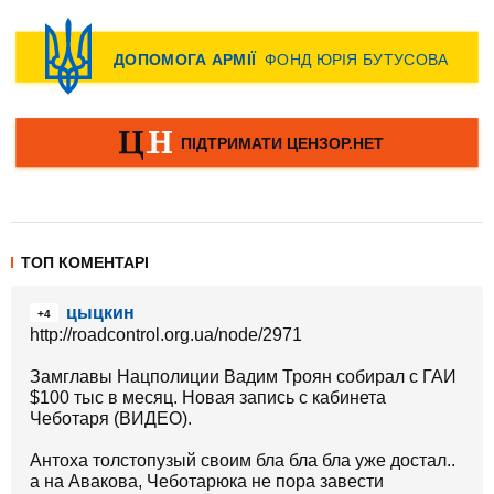
ТОП КОМЕНТАРІ
цыцкин
+4
http://roadcontrol.org.ua/node/2971
Замглавы Нацполиции Вадим Троян собирал с ГАИ
$100 тыс в месяц. Новая запись с кабинета
Чеботаря (ВИДЕО).
Антоха толстопузый своим бла бла бла уже достал..
а на Авакова, Чеботарюка не пора завести