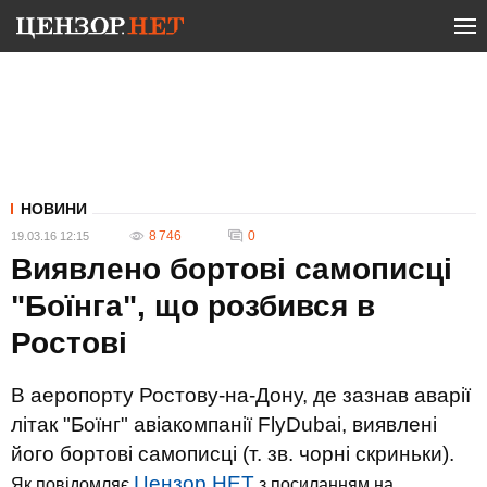
НОВИНИ
8 746
0
19.03.16 12:15
Виявлено бортові самописці
"Боїнга", що розбився в
Ростові
В аеропорту Ростову-на-Дону, де зазнав аварії
літак "Боїнг" авіакомпанії FlyDubai, виявлені
його бортові самописці (т. зв. чорні скриньки).
Цензор.НЕТ
Як повідомляє
з посиланням на