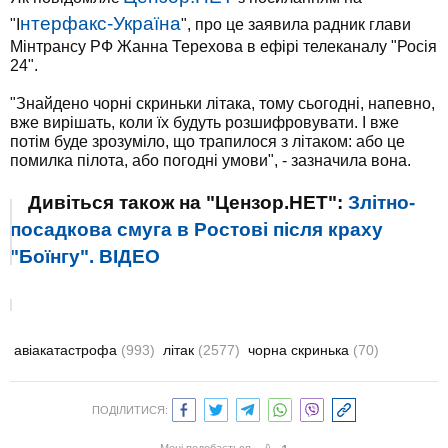
нтерфакс-Україна
"І
", про це заявила радник глави
Мінтрансу РФ Жанна Терехова в ефірі телеканалу "Росія
24".
"Знайдено чорні скриньки літака, тому сьогодні, напевно,
вже вирішать, коли їх будуть розшифровувати. І вже
потім буде зрозуміло, що трапилося з літаком: або це
помилка пілота, або погодні умови", - зазначила вона.
Дивіться також на "Цензор.НЕТ":
Злітно-
посадкова смуга в Ростові після краху
"Боїнгу". ВІДЕО
авіакатастрофа
(993)
літак
(2577)
чорна скринька
(70)
ПОДІЛИТИСЯ: