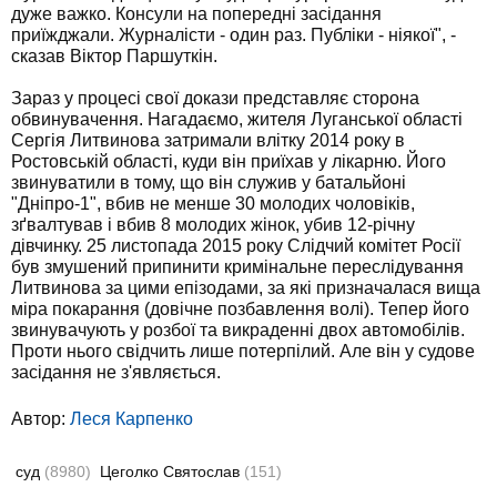
дуже важко. Консули на попередні засідання
приїжджали. Журналісти - один раз. Публіки - ніякої", -
сказав Віктор Паршуткін.
Зараз у процесі свої докази представляє сторона
обвинувачення. Нагадаємо, жителя Луганської області
Сергія Литвинова затримали влітку 2014 року в
Ростовській області, куди він приїхав у лікарню. Його
звинуватили в тому, що він служив у батальйоні
"Дніпро-1", вбив не менше 30 молодих чоловіків,
зґвалтував і вбив 8 молодих жінок, убив 12-річну
дівчинку. 25 листопада 2015 року Слідчий комітет Росії
був змушений припинити кримінальне переслідування
Литвинова за цими епізодами, за які призначалася вища
міра покарання (довічне позбавлення волі). Тепер його
звинувачують у розбої та викраденні двох автомобілів.
Проти нього свідчить лише потерпілий. Але він у судове
засідання не з'являється.
Автор:
Леся Карпенко
суд
(8980)
Цеголко Святослав
(151)