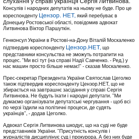
слухання у справі українця Сергія Литвинова.
Консулів і народних депутатів на ньому не буде. Про це
Цензор. НЕТ,
кореспонденту
який перебуває в
Донецьку Ростовської області, повідомив адвокат
Литвинова Віктор Паршуткін.
Генконсул України в Ростові-на-Дону Віталій Москаленко
Цензор.НЕТ,
підтвердив кореспонденту
що
представники консульства не зможуть потрапити на
процес. "Ми всі тут (на справі Надії Савченко. - Ред.) у
нас машин просто більше немає!" - сказав Москаленко.
Прес-секретар Президента України Святослав Цеголко
також підтвердив кореспонденту Цензор.НЕТ, що не
збирається на завтрашнє засідання у справі Сергія
Литвинова. Не будуть їхати і народні депутати. "Ми
думаємо організувати депутатські чергування - щоб всі
по черзі їздили на політичні процеси, де судять
українців", - додав Цеголко.
Адвокат Сергія Литвинова шкодує, що на суді не буде
представників України. "Присутність консулів і
журналістів дисциплінує суд і прокурора. А без них буде