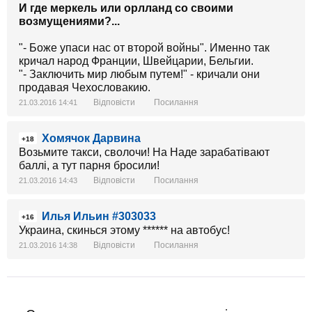
И где меркель или орлланд со своими
возмущениями?...
"- Боже упаси нас от второй войны". Именно так
кричал народ Франции, Швейцарии, Бельгии.
"- Заключить мир любым путем!" - кричали они
продавая Чехословакию.
Відповісти
Посилання
21.03.2016 14:41
Хомячок Дарвина
+18
Возьмите такси, сволочи! На Наде зарабатівают
баллі, а тут парня бросили!
Відповісти
Посилання
21.03.2016 14:43
Илья Ильин #303033
+16
Украина, скинься этому ****** на автобус!
Відповісти
Посилання
21.03.2016 14:38