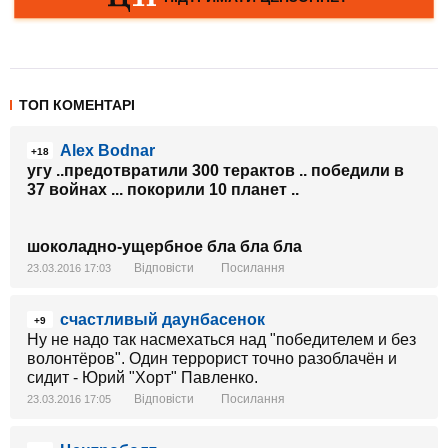
ТОП КОМЕНТАРІ
Alex Bodnar
+18
угу ..предотвратили 300 терактов .. победили в
37 войнах ... покорили 10 планет ..
шоколадно-ущербное бла бла бла
Відповісти
Посилання
23.03.2016 17:03
счастливый даунбасенок
+9
Ну не надо так насмехаться над "победителем и без
волонтёров". Один террорист точно разоблачён и
сидит - Юрий "Хорт" Павленко.
Відповісти
Посилання
23.03.2016 17:05