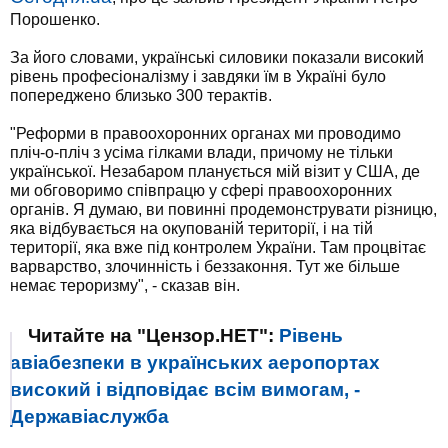
Порошенко.
За його словами, українські силовики показали високий
рівень професіоналізму і завдяки їм в Україні було
попереджено близько 300 терактів.
"Реформи в правоохоронних органах ми проводимо
пліч-о-пліч з усіма гілками влади, причому не тільки
української. Незабаром планується мій візит у США, де
ми обговоримо співпрацю у сфері правоохоронних
органів. Я думаю, ви повинні продемонструвати різницю,
яка відбувається на окупованій території, і на тій
території, яка вже під контролем України. Там процвітає
варварство, злочинність і беззаконня. Тут же більше
немає тероризму", - сказав він.
Читайте на "Цензор.НЕТ":
Рівень
авіабезпеки в українських аеропортах
високий і відповідає всім вимогам, -
Державіаслужба