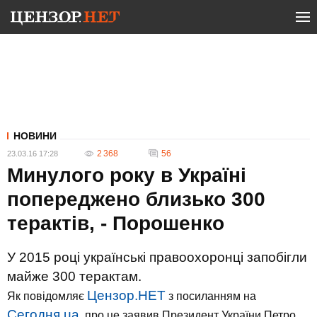
НОВИНИ
2 368
56
23.03.16 17:28
Минулого року в Україні
попереджено близько 300
терактів, - Порошенко
У 2015 році українські правоохоронці запобігли
майже 300 терактам.
Цензор.НЕТ
Як повідомляє
з посиланням на
Сегодня.ua
, про це заявив Президент України Петро