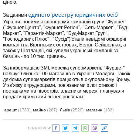
ціною.
єдиного реєстру юридичних осіб
За даними
України, новими акціонерами компаній групи "Фуршет"
("Фуршет-Центр", "Фуршет-Регіон", "Сеть-Маркет", "Буд-
Маркет", "Гарантія-Маркет", "Буд-Маркет Груп",
"Господарник Плюс" і "Сусід") стали невідомі офшорні
компанії на Віргінських островах, Белізі, Сейшеллах, а
також у Шотландії, які купили українські компанії за
безцінь - по 10 тис. гривень.
За інформацією ЗМІ, мережа супермаркетів "Фуршет"
налічує близько 100 магазинів в Україні і Молдові. Також
декілька супермаркетів працюють в окупованому Криму.
У зв'язку з труднощами, пов'язаними з логістикою і
поставками на півострів, власники мережі планували
продати кримський бізнес росіянам.
арешт
(1789)
майно
(287)
Львів
(2526)
магазин
(183)
ПОДІЛИТИСЯ: