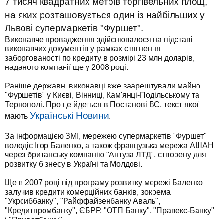
7 тисяч квадратних метрів торгівельних площ,
на яких розташовується один із найбільших у
Львові супермаркетів "Фуршет".
Виконавче провадження здійснювалося на підставі
виконавчих документів у рамках стягнення
заборгованості по кредиту в розмірі 23 млн доларів,
наданого компанії ще у 2008 році.
Раніше державні виконавці вже заарештували майно
"Фуршетів" у Києві, Вінниці, Кам'янці-Подільському та
Тернополі. Про це йдеться в Постанові ВС, текст якої
Українські Новини
мають
.
За інформацією ЗМІ, мережею супермаркетів "Фуршет"
володіє Ігор Баленко, а також французька мережа АШАН
через британську компанію "Антуза ЛТД", створену для
розвитку бізнесу в Україні та Молдові.
Ще в 2007 році під програму розвитку мережі Баленко
залучив кредити комерційних банків, зокрема
"Укрсиббанку", "Райффайзенбанку Аваль",
"Кредитпромбанку", ЄБРР, "ОТП Банку", "Правекс-Банку"