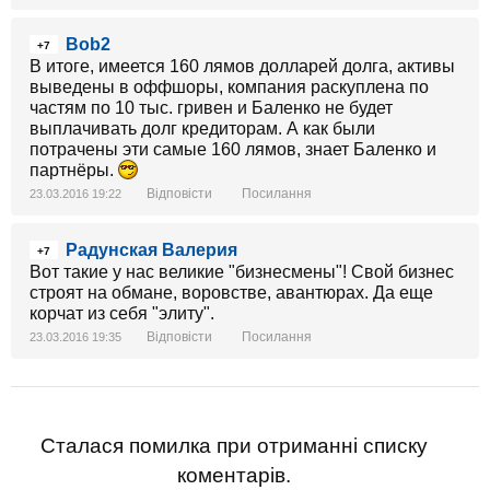
Bob2
+7
В итоге, имеется 160 лямов долларей долга, активы
выведены в оффшоры, компания раскуплена по
частям по 10 тыс. гривен и Баленко не будет
выплачивать долг кредиторам. А как были
потрачены эти самые 160 лямов, знает Баленко и
партнёры.
Відповісти
Посилання
23.03.2016 19:22
Радунская Валерия
+7
Вот такие у нас великие "бизнесмены"! Свой бизнес
строят на обмане, воровстве, авантюрах. Да еще
корчат из себя "элиту".
Відповісти
Посилання
23.03.2016 19:35
Сталася помилка при отриманні списку
коментарів.