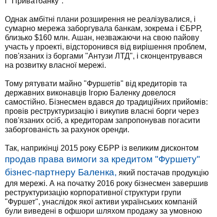
і "Приватбанку".
Однак амбітні плани розширення не реалізувалися, і
сумарно мережа заборгувала банкам, зокрема і ЄБРР,
близько $160 млн. Ашан, незважаючи на свою пайову
участь у проекті, відсторонився від вирішення проблем,
пов'язаних із боргами "Антузи ЛТД", і сконцентрувався
на розвитку власної мережі.
Тому рятувати майно "Фуршетів" від кредиторів та
державних виконавців Ігорю Баленку довелося
самостійно. Бізнесмен вдався до традиційних прийомів:
провів реструктуризацію і викупив власні борги через
пов'язаних осіб, а кредиторам запропонував погасити
заборгованість за рахунок оренди.
Так, наприкінці 2015 року ЄБРР із великим дисконтом
продав права вимоги за кредитом "Фуршету"
бізнес-партнеру Баленка,
який постачав продукцію
для мережі. А на початку 2016 року бізнесмен завершив
реструктуризацію корпоративної структури групи
"Фуршет", унаслідок якої активи українських компаній
були виведені в офшори шляхом продажу за умовною