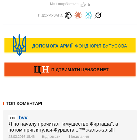
Мені подобається
5
ПІДСУМУВАТИ:
ТОП КОМЕНТАРІ
bvv
+10
Я по началу прочитал "имущество Фирташа", а
потом приглягулся-Фуршета... *** жаль-жаль!!!
Відповісти
Посилання
23.03.2016 18:46