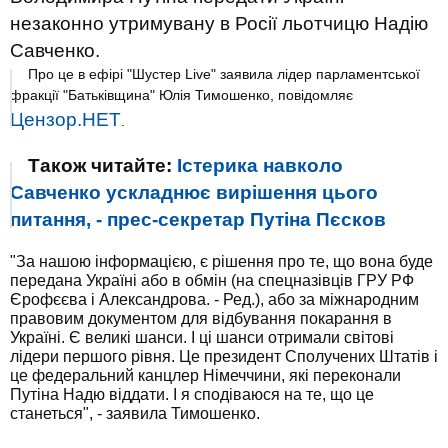
незаконно утримувану в Росії льотчицю Надію
Савченко.
Про це в ефірі "Шустер Live" заявила лідер парламентської
фракції "Батьківщина" Юлія Тимошенко, повідомляє
Цензор.НЕТ
.
Також читайте:
Істерика навколо
Савченко ускладнює вирішення цього
питання, - прес-секретар Путіна Пєсков
"За нашою інформацією, є рішення про те, що вона буде
передана Україні або в обмін (на спецназівців ГРУ РФ
Єрофєєва і Александрова. - Ред.), або за міжнародним
правовим документом для відбування покарання в
Україні. Є великі шанси. І ці шанси отримали світові
лідери першого рівня. Це президент Сполучених Штатів і
це федеральний канцлер Німеччини, які переконали
Путіна Надю віддати. І я сподіваюся на те, що це
станеться", - заявила Тимошенко.