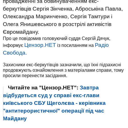
провадженні за обвинуваченням екс-
беркутівців Сергія Зінченка, Аброськіна Павла,
Олександра Маринченко, Сергія Тамтури і
Олега Янишевського в розстрілі активістів
Євромайдану.
Про це повідомив головуючий суддя Сергій Дячук,
Цензор.НЕТ
Радіо
інформує
із посиланням на
Свобода.
Захисники екс-беркутівців зазначили, що їхні підзахисні
продовжують ознайомлення з матеріалами справи, тому
просили перенести засідання.
Читайте на "Цензор.НЕТ":
Завтра
відбудеться суд у справі екс-глави
київського СБУ Щеголєва - керівника
"антитерористичної" операції під час
Майдану