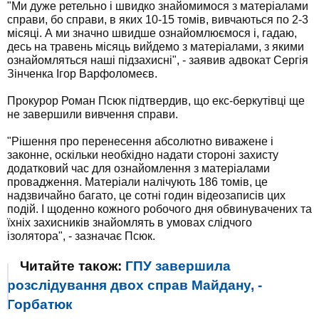
"Ми дуже ретельно і швидко знайомимося з матеріалами
справи, бо справи, в яких 10-15 томів, вивчаються по 2-3
місяці. А ми значно швидше ознайомлюємося і, гадаю,
десь на травень місяць вийдемо з матеріалами, з якими
ознайомляться наші підзахисні", - заявив адвокат Сергія
Зінченка Ігор Варфоломеєв.
Прокурор Роман Псюк підтвердив, що екс-беркутівці ще
не завершили вивчення справи.
"Рішення про перенесення абсолютно виважене і
законне, оскільки необхідно надати стороні захисту
додатковий час для ознайомлення з матеріалами
провадження. Матеріали налічують 186 томів, це
надзвичайно багато, це сотні годин відеозаписів цих
подій. І щоденно кожного робочого дня обвинувачених та
їхніх захисників знайомлять в умовах слідчого
ізолятора", - зазначає Псюк.
Читайте також:
ГПУ завершила
розслідування двох справ Майдану, -
Горбатюк