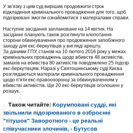
У зв'язку з цим суд вирішив продовжити строк
відкладення кримінального провадження для того, щоб
підозрювані змогли ознайомитися з матеріалами справи.
Наступне засідання заплановане на 14 квітня. На
засіданні планують також розглянути клопотання
сторони обвинувачення про продовження запобіжного
заходу для екс-беркутівців у вигляді арешту.
За даними ГПУ, станом на 10 лютого 2016 року у межах
кримінальних проваджень щодо вбивств 48 активістів,
замахів на вбивства 80 активістів повідомлено 25 підозр
екс-беркутівцям. Наразі у Святошинському суді Києва
розглядаються матеріали кримінального провадження
щодо п'яти екс-правоохоронці за обвинуваченням у
вбивстві активістів. Ще 20 екс-беркутівців оголошені у
розшук.
Також читайте:
Корумповані судді, які
звільнили підозрюваного в озброєнні
"тітушок" Заворотного - це реальні
співучасники злочинів, - Бутусов