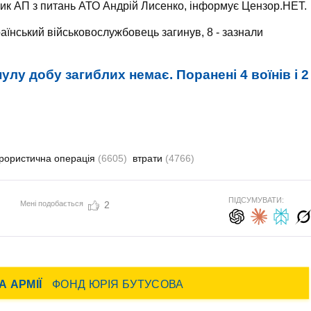
ник АП з питань АТО Андрій Лисенко, інформує Цензор.НЕТ.
раїнський військовослужбовець загинув, 8 - зазнали
улу добу загиблих немає. Поранені 4 воїнів і 2
рористична операція
(6605)
втрати
(4766)
ПІДСУМУВАТИ:
Мені подобається
2