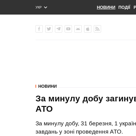
НОВИНИ
ПОДІЇ
УКР
ENG
РУС
НОВИНИ
За минулу добу загинув 
АТО
За минулу добу, 31 березня, 1 украї
завдань у зоні проведення АТО.