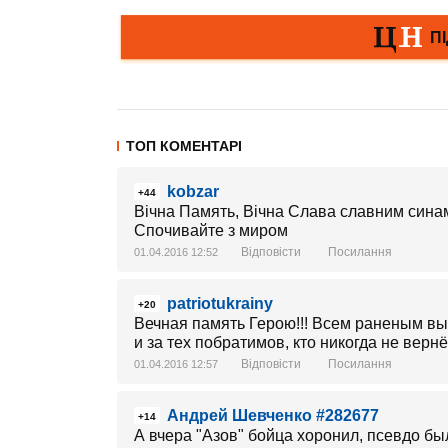
ТОП КОМЕНТАРІ
kobzar
+44
Вічна Память, Вічна Слава славним синам 
Спочивайте з миром
Відповісти
Посилання
01.04.2016 12:52
patriotukrainy
+20
Вечная память Герою!!! Всем раненым вы
и за тех побратимов, кто никогда не верн
Відповісти
Посилання
01.04.2016 12:57
Андрей Шевченко #282677
+14
А вчера "Азов" бойца хоронил, псевдо был