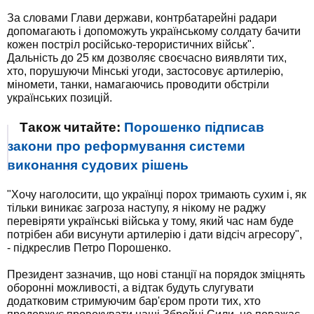
За словами Глави держави, контрбатарейні радари
допомагають і допоможуть українському солдату бачити
кожен постріл російсько-терористичних військ".
Дальність до 25 км дозволяє своєчасно виявляти тих,
хто, порушуючи Мінські угоди, застосовує артилерію,
міномети, танки, намагаючись проводити обстріли
українських позицій.
Також читайте:
Порошенко підписав
закони про реформування системи
виконання судових рішень
"Хочу наголосити, що українці порох тримають сухим і, як
тільки виникає загроза наступу, я нікому не раджу
перевіряти українські війська у тому, який час нам буде
потрібен аби висунути артилерію і дати відсіч агресору",
- підкреслив Петро Порошенко.
Президент зазначив, що нові станції на порядок зміцнять
оборонні можливості, а відтак будуть слугувати
додатковим стримуючим бар'єром проти тих, хто