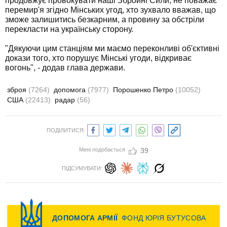
продовжує провокувати наші Збройні Сили, не поважає
перемир'я згідно Мінських угод, хто зухвало вважав, що
зможе залишитись безкарним, а провину за обстріли
перекласти на українську сторону.
"Дякуючи цим станціям ми маємо переконливі об'єктивні
докази того, хто порушує Мінські угоди, відкриває
вогонь", - додав глава держави.
зброя
(7264)
допомога
(7977)
Порошенко Петро
(10052)
США
(22413)
радар
(56)
ПОДІЛИТИСЯ:
Мені подобається
39
ПІДСУМУВАТИ: