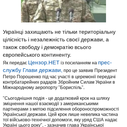
Українці захищають не тільки територіальну
цілісність і незалежність своєї держави, а
також свободу і демократію всього
європейського континенту.
Цензор.НЕТ
прес-
Як передає
із посиланням на
службу Глави держави,
про це заявив Президент
Петро Порошенко під час участі в церемонії передачі
контрбатарейних радарів Збройним Силам України в
Міжнародному аеропорту "Бориспіль".
"Сьогоднішня подія - це додатковий крок на шляху
зміцнення нашої взаємодії з американськими
партнерами з метою підсилення обороноспроможності
Української держави. Цей крок лише невелика частина
тої військово-технічної допомоги, яку уряд США надає
Україні цього року", - зазначив глава Української