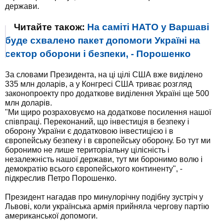
держави.
Читайте також:
На саміті НАТО у Варшаві
буде схвалено пакет допомоги Україні на
сектор оборони і безпеки, - Порошенко
За словами Президента, на ці цілі США вже виділено
335 млн доларів, а у Конгресі США триває розгляд
законопроекту про додаткове виділення Україні ще 500
млн доларів.
"Ми щиро розраховуємо на додаткове посилення нашої
співпраці. Переконаний, що інвестиція в безпеку і
оборону України є додатковою інвестицією і в
європейську безпеку і в європейську оборону. Бо тут ми
боронимо не лише територіальну цілісність і
незалежність нашої держави, тут ми боронимо волю і
демократію всього європейського континенту", -
підкреслив Петро Порошенко.
Президент нагадав про минулорічну подібну зустріч у
Львові, коли українська армія прийняла чергову партію
американської допомоги.