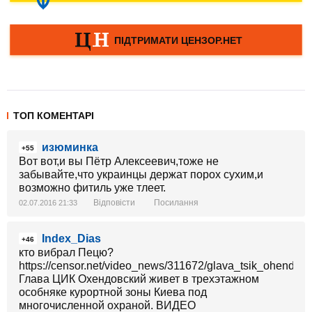
ТОП КОМЕНТАРІ
изюминка
+55
Вот вот,и вы Пётр Алексеевич,тоже не
забывайте,что украинцы держат порох сухим,и
возможно фитиль уже тлеет.
Відповісти
Посилання
02.07.2016 21:33
Index_Dias
+46
кто вибрал Пецю?
https://censor.net/video_news/311672/glava_tsik_ohendo
Глава ЦИК Охендовский живет в трехэтажном
особняке курортной зоны Киева под
многочисленной охраной. ВИДЕО