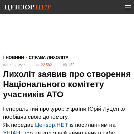
НОВИНИ
СПРАВА ЛИХОЛІТА
22 582
132
02.07.16 23:20
Лихоліт заявив про створення
Національного комітету
учасників АТО
Генеральний прокурор України Юрій Луценко
пообіцяв свою допомогу.
Як передає
Цензор.НЕТ
із посиланням на
УНІАН
, про це колишній начальник штабу