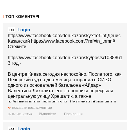
ТОП КОМЕНТАРІ
Login
+41
https://www.facebook.com/den.kazansky?fref=nf Денис
Казанский https://www.facebook.com/?ref=tn_tnmn#
Стежити
https://www.facebook.com/den.kazansky/posts/108886129
3 год ·
В центре Киева сегодня неспокойно. После того, как
Печерский суд на два месяца отправил в СИЗО
одного из основателей батальона «Айдар»
Валентина Лихолита, его сторонники перекрыли
центральную улицу Хрещатик, а также
заблокировали здание суда. Лихолита обвиняют в
разбойных нападениях, захвате чужого имущества,
показати весь коментар
«отжиме» транспортных средств.
Відповісти
Посилання
02.07.2016 23:24
На первый взгляд, это всего лишь очередной арест
очередного добровольца, каких было уже много.
Login
Однако случай Лихолита особенный. Заявитель по
+34