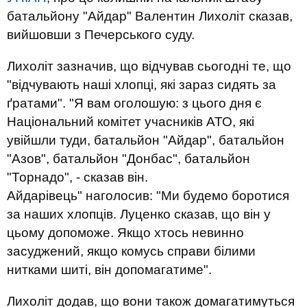
батальйону "Айдар" Валентин Лихоліт сказав,
вийшовши з Печерського суду.
Лихоліт зазначив, що відчував сьогодні те, що
"відчувають наші хлопці, які зараз сидять за
ґратами". "Я вам оголошую: з цього дня є
Національний комітет учасників АТО, які
увійшли туди, батальйон "Айдар", батальйон
"Азов", батальйон "Донбас", батальйон
"Торнадо", - сказав він.
Айдарівець" наголосив: "Ми будемо боротися
за наших хлопців. Луценко сказав, що він у
цьому допоможе. Якщо хтось невинно
засуджений, якщо комусь справи білими
нитками шиті, він допомагатиме".
Лихоліт додав, що вони також домагатимуться