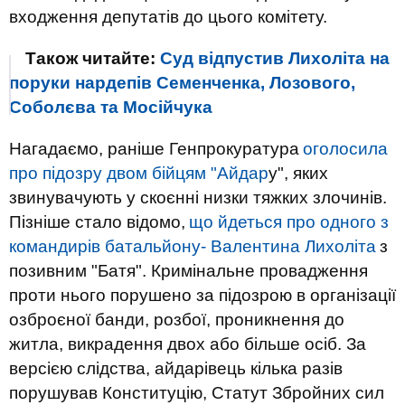
входження депутатів до цього комітету.
Також читайте:
Суд відпустив Лихоліта на
поруки нардепів Семенченка, Лозового,
Соболєва та Мосійчука
Нагадаємо, раніше Генпрокуратура
оголосила
про підозру двом бійцям "Айдар
у", яких
звинувачують у скоєнні низки тяжких злочинів.
Пізніше стало відомо,
що йдеться про одного з
командирів батальйону- Валентина Лихоліта
з
позивним "Батя". Кримінальне провадження
проти нього порушено за підозрою в організації
озброєної банди, розбої, проникнення до
житла, викрадення двох або більше осіб. За
версією слідства, айдарівець кілька разів
порушував Конституцію, Статут Збройних сил