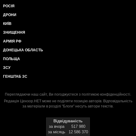
РОСІЯ
ДРОНИ
КИЇВ
ЗНИЩЕННЯ
АРМІЯ РФ
ДОНЕЦЬКА ОБЛАСТЬ
ПОЛЬЩА
ЗСУ
ГЕНШТАБ ЗС
Переглядаючи наш сайт, Ви погоджуєтеся з
політикою конфіденційності
.
Редакція Цензор.НЕТ може не поділяти позицію авторів. Відповідальність
за матеріали в розділі "Блоги" несуть автори текстів.
Відвідуваність
за вчора
517 980
за місяць
12 586 370