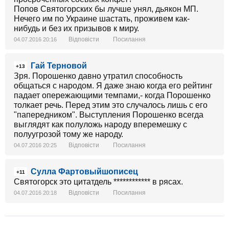
Попов Святогорских бы лучше унял, дьякон МП.
Нечего им по Украине шастать, проживем как-
нибудь и без их призывов к миру.
Відповісти
Посилання
04.07.2016 20:16
Гай Терновой
+13
Зря. Порошенко давно утратил способность
общаться с народом. Я даже знаю когда его рейтинг
падает опережающими темпами,- когда Порошенко
толкает речь. Перед этим это случалось лишь с его
"папередником". Выступления Порошенко всегда
выглядят как полуложь народу вперемешку с
полуугрозой тому же народу.
Відповісти
Посилання
04.07.2016 20:25
Сулла Фартовыйшописец
+11
Святогорск это цитатдель ************ в рясах.
Відповісти
Посилання
04.07.2016 20:18