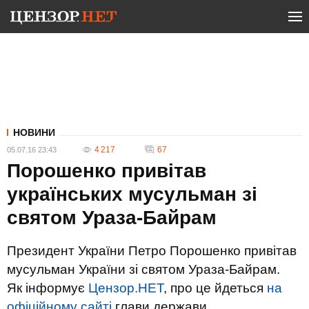
НОВИНИ
4 217
67
05.07.16 23:43
Порошенко привітав
українських мусульман зі
святом Ураза-Байрам
Президент України Петро Порошенко привітав
мусульман України зі святом Ураза-Байрам.
Як інформує
Цензор.НЕТ
, про це йдеться
на
офіційному сайті
глави держави.