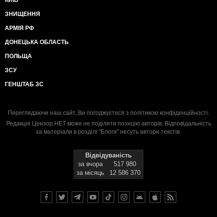
КИЇВ
ЗНИЩЕННЯ
АРМІЯ РФ
ДОНЕЦЬКА ОБЛАСТЬ
ПОЛЬЩА
ЗСУ
ГЕНШТАБ ЗС
Переглядаючи наш сайт, Ви погоджуєтеся з
політикою конфіденційності
.
Редакція Цензор.НЕТ може не поділяти позицію авторів. Відповідальність
за матеріали в розділі "Блоги" несуть автори текстів.
Відвідуваність
за вчора
517 980
за місяць
12 586 370