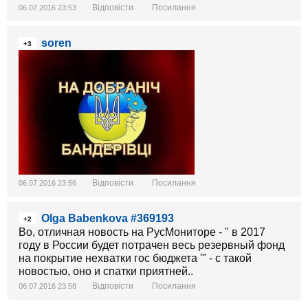
Відповісти
Посилання
06.07.2016 23:53
soren
+3
Відповісти
Посилання
06.07.2016 23:56
Olga Babenkova #369193
+2
Во, отличная новость на РусМониторе - " в 2017
году в России будет потрачен весь резервный фонд
на покрытие нехватки гос бюджета '" - с такой
новостью, оно и спатки приятней..
Відповісти
Посилання
06.07.2016 23:58