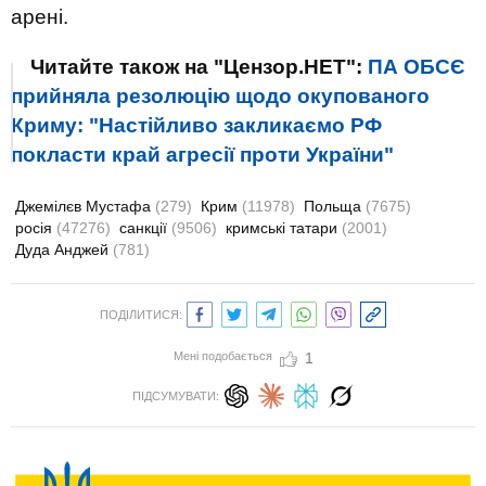
арені.
Читайте також на "Цензор.НЕТ":
ПА ОБСЄ
прийняла резолюцію щодо окупованого
Криму: "Настійливо закликаємо РФ
покласти край агресії проти України"
Джемілєв Мустафа
(279)
Крим
(11978)
Польща
(7675)
росія
(47276)
санкції
(9506)
кримські татари
(2001)
Дуда Анджей
(781)
ПОДІЛИТИСЯ:
Мені подобається
1
ПІДСУМУВАТИ: