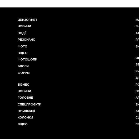
ЦЕНЗОР.НЕТ
М
НОВИНИ
З
ПОДІЇ
А
РЕЗОНАНС
Р
ФОТО
З
ВІДЕО
О
ФОТОШОПИ
З
БЛОГИ
К
ФОРУМ
Д
БІЗНЕС
Р
НОВИНИ
П
ГОЛОВНЕ
А
СПЕЦПРОЄКТИ
З
ПУБЛІКАЦІЇ
А
КОЛОНКИ
С
ВІДЕО
Г