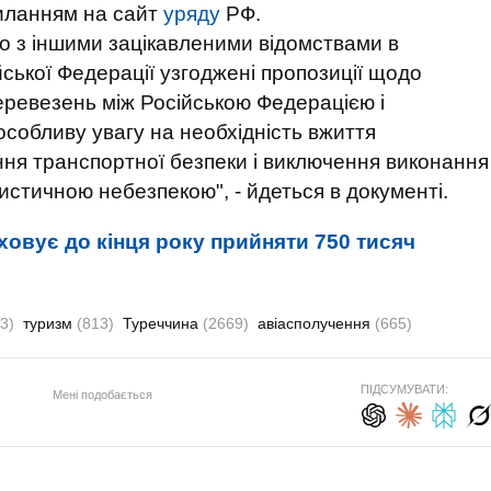
иланням на сайт
уряду
РФ.
но з іншими зацікавленими відомствами в
ської Федерації узгоджені пропозиції щодо
еревезень між Російською Федерацією і
собливу увагу на необхідність вжиття
ня транспортної безпеки і виключення виконання
истичною небезпекою", - йдеться в документі.
овує до кінця року прийняти 750 тисяч
3)
туризм
(813)
Туреччина
(2669)
авіасполучення
(665)
ПІДСУМУВАТИ:
Мені подобається