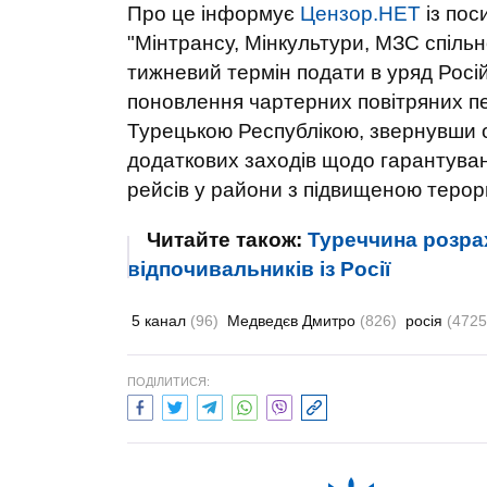
Про це інформує
Цензор.НЕТ
із пос
"Мінтрансу, Мінкультури, МЗС спіль
тижневий термін подати в уряд Росій
поновлення чартерних повітряних п
Турецькою Республікою, звернувши о
додаткових заходів щодо гарантуван
рейсів у райони з підвищеною терор
Читайте також:
Туреччина розрах
відпочивальників із Росії
5 канал
(96)
Медведєв Дмитро
(826)
росія
(4725
ПОДІЛИТИСЯ: