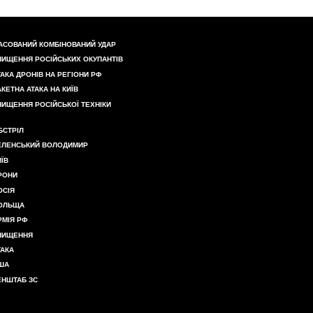
АСОВАНИЙ КОМБІНОВАНИЙ УДАР
НИЩЕННЯ РОСІЙСЬКИХ ОКУПАНТІВ
ТАКА ДРОНІВ НА РЕГІОНИ РФ
АКЕТНА АТАКА НА КИЇВ
НИЩЕННЯ РОСІЙСЬКОЇ ТЕХНІКИ
БСТРІЛ
ЕЛЕНСЬКИЙ ВОЛОДИМИР
ИЇВ
РОНИ
ОСІЯ
ОЛЬЩА
РМІЯ РФ
НИЩЕННЯ
ТАКА
ША
ЕНШТАБ ЗС