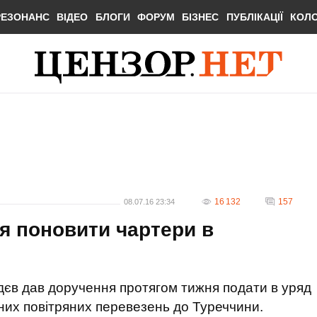
РЕЗОНАНС
ВІДЕО
БЛОГИ
ФОРУМ
БІЗНЕС
ПУБЛІКАЦІЇ
КОЛ
16 132
157
08.07.16 23:34
я поновити чартери в
дєв дав доручення протягом тижня подати в уряд
них повітряних перевезень до Туреччини.