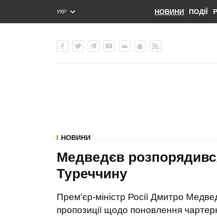
НОВИНИ
ПОДІЇ
УКР
ENG
РУС
НОВИНИ
Медведєв розпорядивс
Туреччину
Прем'єр-міністр Росії Дмитро Медве
пропозиції щодо поновлення чартер