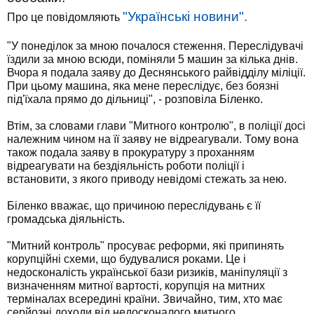
"Українські новини".
Про це повідомляють
"У понеділок за мною почалося стеження. Переслідувачі
їздили за мною всюди, поміняли 5 машин за кілька днів.
Вчора я подала заяву до Деснянського райвідділу міліції.
При цьому машина, яка мене переслідує, без боязні
під'їхала прямо до дільниці", - розповіла Біленко.
Втім, за словами глави "Митного контролю", в поліції досі
належним чином на її заяву не відреагували. Тому вона
також подала заяву в прокуратуру з проханням
відреагувати на бездіяльність роботи поліції і
встановити, з якого приводу невідомі стежать за нею.
Біленко вважає, що причиною переслідувань є її
громадська діяльність.
"Митний контроль" просуває реформи, які припинять
корупційні схеми, що будувалися роками. Це і
недосконалість української бази ризиків, маніпуляції з
визначенням митної вартості, корупція на митних
терміналах всередині країни. Звичайно, тим, хто має
серйозні доходи від недосконалого митного