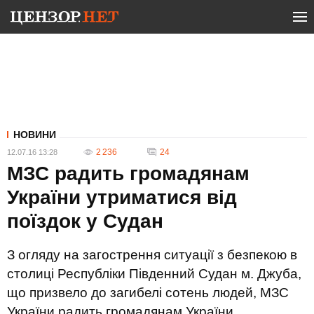
НОВИНИ
2 236
24
12.07.16 13:28
МЗС радить громадянам
України утриматися від
поїздок у Судан
З огляду на загострення ситуації з безпекою в
столиці Республіки Південний Судан м. Джуба,
що призвело до загибелі сотень людей, МЗС
України радить громадянам України