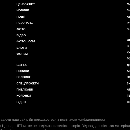
ЦЕНЗОР.НЕТ
М
НОВИНИ
З
ПОДІЇ
А
РЕЗОНАНС
Р
ФОТО
З
ВІДЕО
О
ФОТОШОПИ
З
БЛОГИ
К
ФОРУМ
Р
БІЗНЕС
Д
НОВИНИ
А
ГОЛОВНЕ
П
СПЕЦПРОЄКТИ
З
ПУБЛІКАЦІЇ
А
КОЛОНКИ
Г
ВІДЕО
С
даючи наш сайт, Ви погоджуєтеся з
політикою конфіденційності
.
я Цензор.НЕТ може не поділяти позицію авторів. Відповідальність за матеріал