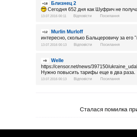
Близнец 2
+18
Сегодня 652 дня как Шуфрич не получ
Відповісти
Посилання
13.07.2016 00:11
Murlin Murloff
+12
интересно, сколько Бальцеровичу за его
Відповісти
Посилання
13.07.2016 00:13
Welle
+9
https://censor.net/news/397150/ukraine_ud
Нужно повысить тарифы еще в два раза.
Відповісти
Посилання
13.07.2016 00:13
Сталася помилка при