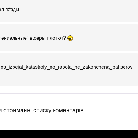
ал п#зды.
 "гениальные" в.серы плотют?
alos_izbejat_katastrofy_no_rabota_ne_zakonchena_baltserovich
 отриманні списку коментарів.