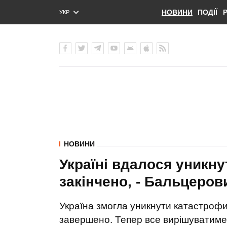
НОВИНИ
ПОДІЇ
УКР
ENG
РУС
НОВИНИ
Україні вдалося уникну
закінчено, - Бальцеров
Україна змогла уникнути катастрофи,
завершено. Тепер все вирішуватиме 