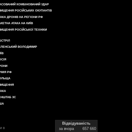
АСОВАНИЙ КОМБІНОВАНИЙ УДАР
НИЩЕННЯ РОСІЙСЬКИХ ОКУПАНТІВ
ТАКА ДРОНІВ НА РЕГІОНИ РФ
АКЕТНА АТАКА НА КИЇВ
НИЩЕННЯ РОСІЙСЬКОЇ ТЕХНІКИ
БСТРІЛ
ЕЛЕНСЬКИЙ ВОЛОДИМИР
ИЇВ
ОСІЯ
РОНИ
РМІЯ РФ
ОЛЬЩА
НИЩЕННЯ
ТАКА
ЕНШТАБ ЗС
ША
Відвідуваність
и в
за вчора
657 660