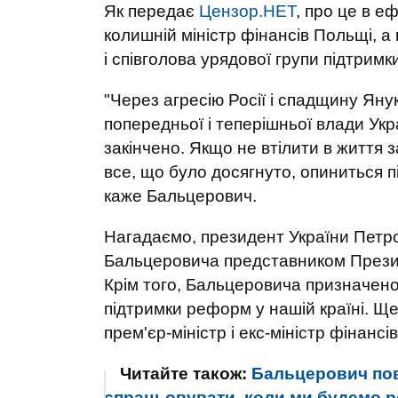
Як передає
Цензор.НЕТ
, про це в еф
колишній міністр фінансів Польщі, а 
і співголова урядової групи підтрим
"Через агресію Росії і спадщину Яну
попередньої і теперішньої влади Ук
закінчено. Якщо не втілити в життя зах
все, що було досягнуто, опиниться п
каже Бальцерович.
Нагадаємо, президент України Петр
Бальцеровича представником Президе
Крім того, Бальцеровича призначено 
підтримки реформ у нашій країні. Ще
прем'єр-міністр і екс-міністр фінанс
Читайте також:
Бальцерович пов
спрацьовувати, коли ми будемо р