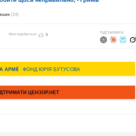
Лешек
(33)
ПІДСУМУВАТИ:
Мені подобається
9