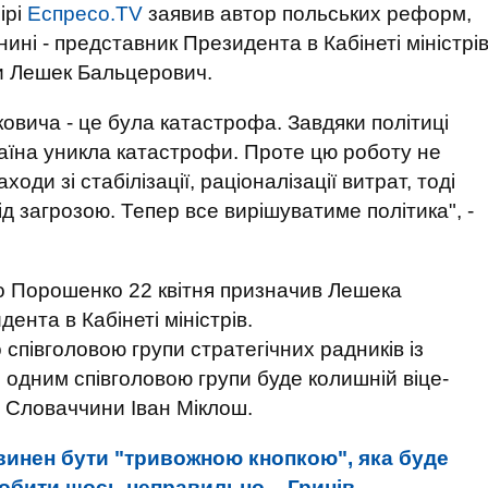
ірі
Еспресо.TV
заявив автор польських реформ,
нині - представник Президента в Кабінеті міністрі
ки Лешек Бальцерович.
ковича - це була катастрофа. Завдяки політиці
раїна уникла катастрофи. Проте цю роботу не
оди зі стабілізації, раціоналізації витрат, тоді
ід загрозою. Тепер все вирішуватиме політика", -
о Порошенко 22 квітня призначив Лешека
нта в Кабінеті міністрів.
співголовою групи стратегічних радників із
 одним співголовою групи буде колишній віце-
ів Словаччини Іван Міклош.
инен бути "тривожною кнопкою", яка буде
обити щось неправильно, - Гринів