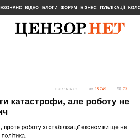
РЕЗОНАНС
ВІДЕО
БЛОГИ
ФОРУМ
БІЗНЕС
ПУБЛІКАЦІЇ
КОЛ
15 749
73
13.07.16 07:03
ти катастрофи, але роботу не
ич
 проте роботу зі стабілізації економіки ще не
політика.