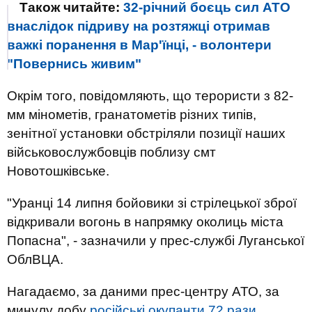
Також читайте:
32-річний боєць сил АТО
внаслідок підриву на розтяжці отримав
важкі поранення в Мар'їнці, - волонтери
"Повернись живим"
Окрім того, повідомляють, що терористи з 82-
мм мінометів, гранатометів різних типів,
зенітної установки обстріляли позиції наших
військовослужбовців поблизу смт
Новотошківське.
"Уранці 14 липня бойовики зі стрілецької зброї
відкривали вогонь в напрямку околиць міста
Попасна", - зазначили у прес-службі Луганської
ОблВЦА.
Нагадаємо, за даними прес-центру АТО, за
минулу добу
російські окупанти 72 рази