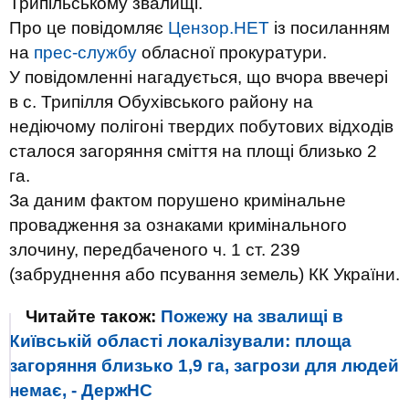
Трипільському звалищі.
Про це повідомляє
Цензор.НЕТ
із посиланням
на
прес-службу
обласної прокуратури.
У повідомленні нагадується, що вчора ввечері
в с. Трипілля Обухівського району на
недіючому полігоні твердих побутових відходів
сталося загоряння сміття на площі близько 2
га.
За даним фактом порушено кримінальне
провадження за ознаками кримінального
злочину, передбаченого ч. 1 ст. 239
(забруднення або псування земель) КК України.
Читайте також:
Пожежу на звалищі в
Київській області локалізували: площа
загоряння близько 1,9 га, загрози для людей
немає, - ДержНС