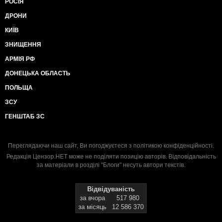
РОСІЯ
ДРОНИ
КИЇВ
ЗНИЩЕННЯ
АРМІЯ РФ
ДОНЕЦЬКА ОБЛАСТЬ
ПОЛЬЩА
ЗСУ
ГЕНШТАБ ЗС
Переглядаючи наш сайт, Ви погоджуєтеся з
політикою конфіденційності
.
Редакція Цензор.НЕТ може не поділяти позицію авторів. Відповідальність
за матеріали в розділі "Блоги" несуть автори текстів.
Відвідуваність
за вчора
517 980
за місяць
12 586 370