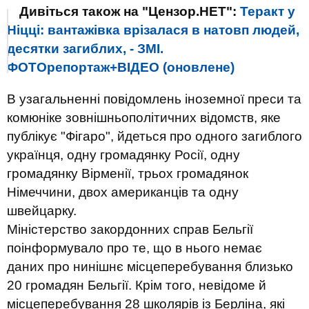
Дивіться також на "Цензор.НЕТ":
Теракт у
Ніцці: вантажівка врізалася в натовп людей,
десятки загиблих, - ЗМІ.
ФОТОрепортаж+ВІДЕО (оновлене)
В узагальненні повідомлень іноземної преси та
комюніке зовнішньополітичних відомств, яке
публікує "Фігаро", йдеться про одного загиблого
українця, одну громадянку Росії, одну
громадянку Вірменії, трьох громадянок
Німеччини, двох американців та одну
швейцарку.
Міністерство закордонних справ Бельгії
поінформувало про те, що в нього немає
даних про нинішнє місцеперебування близько
20 громадян Бельгії. Крім того, невідоме й
місцеперебування 28 школярів із Берліна, які