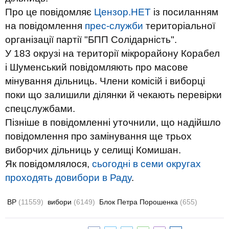
Про це повідомляє
Цензор.НЕТ
із посиланням
на повідомлення
прес-служби
територіальної
організації партії "БПП Солідарність".
У 183 окрузі на території мікрорайону Корабел
і Шуменський повідомляють про масове
мінування дільниць. Члени комісій і виборці
поки що залишили ділянки й чекають перевірки
спецслужбами.
Пізніше в повідомленні уточнили, що надійшло
повідомлення про замінування ще трьох
виборчих дільниць у селищі Комишан.
Як повідомлялося,
сьогодні в семи округах
проходять довибори в Раду
.
ВР
(11559)
вибори
(6149)
Блок Петра Порошенка
(655)