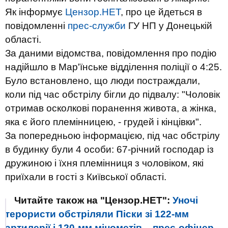
Як інформує
Цензор.НЕТ
, про це йдеться в
повідомленні
прес-служби
ГУ НП у Донецькій
області.
За даними відомства, повідомлення про подію
надійшло в Мар'їнське відділення поліції о 4:25.
Було встановлено, що люди постраждали,
коли під час обстрілу бігли до підвалу: "Чоловік
отримав осколкові поранення живота, а жінка,
яка є його племінницею, - грудей і кінцівки".
За попередньою інформацією, під час обстрілу
в будинку були 4 особи: 67-річний господар із
дружиною і їхня племінниця з чоловіком, які
приїхали в гості з Київської області.
Читайте також на "Цензор.НЕТ":
Уночі
терористи обстріляли Піски зі 122-мм
артилерії і 120-мм мінометів, - прес-офіцер