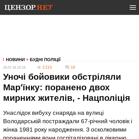
НОВИНИ
БУДНІ ПОЛІЦІЇ
2 213
10
18.07.16 10:16
Уночі бойовики обстріляли
Мар'їнку: поранено двох
мирних жителів, - Нацполіція
Унаслідок вибуху снаряда на вулиці
Володарській постраждали 67-річний чоловік і
жінка 1981 року народження. З осколковими
пораненнями вони госпіталізовані в лікарню.