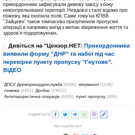
прикордонники зафіксували димову завісу з боку
неконтрольованої території. Невдовзі стало відомо про
пожежу, яка охопила поля. Саме тому на КПВВ
"Зайцеве" також тимчасово призупинили пропускні
операції в напрямку виїзд з метою збереження життя та
здоров'я подорожуючих.
Дивіться на "Цензор.НЕТ:
Прикордонники
виявили форму "ДНР" та набої під час
перевірки пункту пропуску "Гнутове".
ВІДЕО
ДПСУ Держприкордонслужба
(6409)
мінування
(1236)
пожежа
(4451)
Донбас
(19652)
Антитерористична операція
(6605)
пункт пропуску
(655)
ПОДІЛИТИСЯ:
Мені подобається