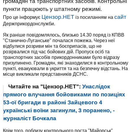
громадян та транспортних засобів. Контрольні
пункти працюють у штатному режимі.
Цензор.НЕТ
сайт
Про це інформує
із посиланням на
Держприкордонслужби.
Як раніше повідомлялось, близько 14.30 поряд із КПВВ
"Станично-Луганське" почалася пожежа. Через неї
відбулися розриви мін та боєприпасів, що не
розірвалися під час бойових дій. Пропуск осіб та
транспортних засобів прикордонниками було відразу
призупинено. Громадян, які знаходилися в контрольному
пункті, евакуювали в укриття та на безпечну відстань. На
місце викликали представників ДСНС.
Читайте на "Цензор.НЕТ":
Унаслідок
прямого влучання бойовиками по позиціях
53-ої бригади в районі Зайцевого 4
українські воїни загинули, 3 поранено, -
журналіст Бочкала
Крім того, поблизу контрольного поста "Майорськ"