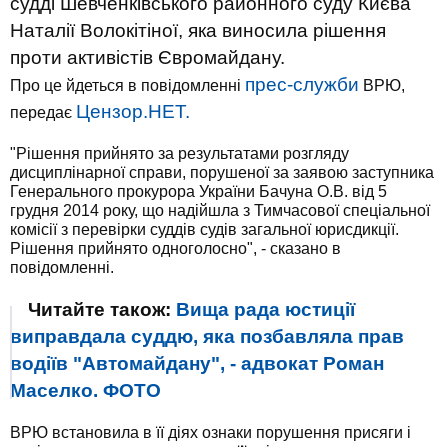
судді Шевченківського районного суду Києва
Наталії Волокітіної, яка виносила рішення
проти активістів Євромайдану.
прес-служби
Про це йдеться в повідомленні
ВРЮ,
Цензор.НЕТ.
передає
"Рішення прийнято за результатами розгляду
дисциплінарної справи, порушеної за заявою заступника
Генерального прокурора України Бачуна О.В. від 5
грудня 2014 року, що надійшла з Тимчасової спеціальної
комісії з перевірки суддів судів загальної юрисдикції.
Рішення прийнято одноголосно", - сказано в
повідомленні.
Читайте також:
Вища рада юстиції
виправдала суддю, яка позбавляла прав
водіїв "Автомайдану", - адвокат Роман
Маселко. ФОТО
ВРЮ встановила в її діях ознаки порушення присяги і