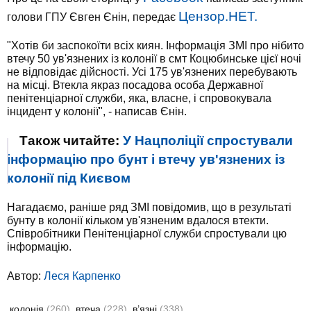
Цензор.НЕТ.
голови ГПУ Євген Єнін, передає
"Хотів би заспокоїти всіх киян. Інформація ЗМІ про нібито
втечу 50 ув'язнених із колонії в смт Коцюбинське цієї ночі
не відповідає дійсності. Усі 175 ув'язнених перебувають
на місці. Втекла якраз посадова особа Державної
пенітенціарної служби, яка, власне, і спровокувала
інцидент у колонії", - написав Єнін.
Також читайте:
У Нацполіції спростували
інформацію про бунт і втечу ув'язнених із
колонії під Києвом
Нагадаємо, раніше ряд ЗМІ повідомив, що в результаті
бунту в колонії кільком ув'язненим вдалося втекти.
Співробітники Пенітенціарної служби спростували цю
інформацію.
Автор:
Леся Карпенко
колонія
(260)
втеча
(228)
в’язні
(338)