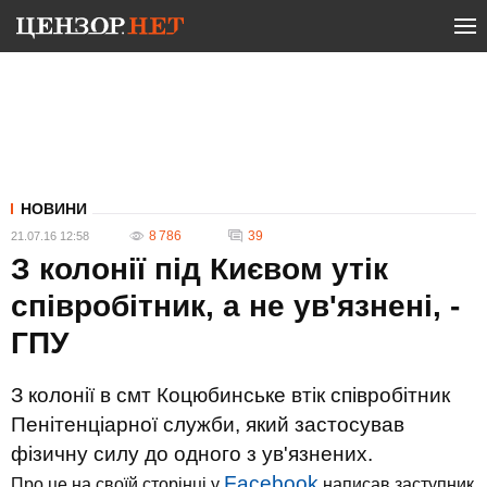
НОВИНИ
8 786
39
21.07.16 12:58
З колонії під Києвом утік
співробітник, а не ув'язнені, -
ГПУ
З колонії в смт Коцюбинське втік співробітник
Пенітенціарної служби, який застосував
фізичну силу до одного з ув'язнених.
Facebook
Про це на своїй сторінці у
написав заступник