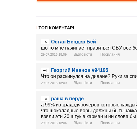
ТОП КОМЕНТАРІ
Остап Бендер Бей
+5
шо то мне начинает нравиться СБУ все б
Відповісти
Посилання
29.07.2016 18:09
Георгий Иванов #94195
+4
Что он раскинулся на диване? Руки за спи
Відповісти
Посилання
29.07.2016 18:00
раша в перде
+3
а 99% из зрадодчрочеров которые каждый 
что шоколадные воры должны быть накказ
взяли эти 20 штук в карман и ни слова бы н
Відповісти
Посилання
29.07.2016 18:04