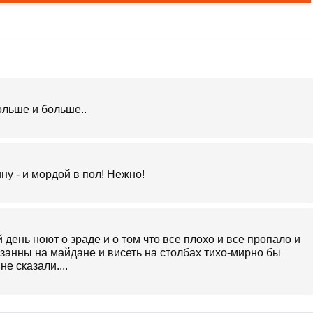
ольше и больше..
ну - и мордой в пол! Нежно!
день ноют о зраде и о том что все плохо и все пропало и
анны на майдане и висеть на столбах тихо-мирно бы
е сказали....