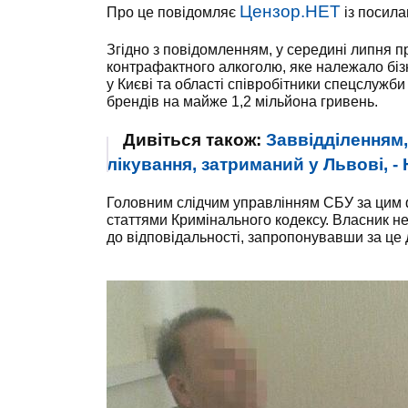
Цензор.НЕТ
Про це повідомляє
із посил
Згідно з повідомленням, у середині липня 
контрафактного алкоголю, яке належало бізн
у Києві та області співробітники спецслужб
брендів на майже 1,2 мільйона гривень.
Дивіться також:
Заввідділенням,
лікування, затриманий у Львові, -
Головним слідчим управлінням СБУ за цим 
статтями Кримінального кодексу. Власник не
до відповідальності, запропонувавши за це 