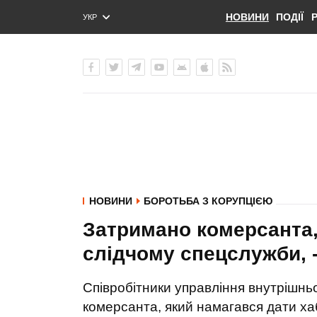
НОВИНИ
ПОДІЇ
УКР
ENG
РУС
НОВИНИ
БОРОТЬБА З КОРУПЦІЄЮ
Затримано комерсанта,
слідчому спецслужби, 
Співробітники управління внутрішньо
комерсанта, який намагався дати ха