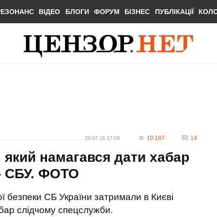
РЕЗОНАНС
ВІДЕО
БЛОГИ
ФОРУМ
БІЗНЕС
ПУБЛІКАЦІЇ
КОЛ
10 187
14
29.07.16 17:59
 який намагався дати хабар
- СБУ. ФОТО
ї безпеки СБ України затримали в Києві
бар слідчому спецслужби.