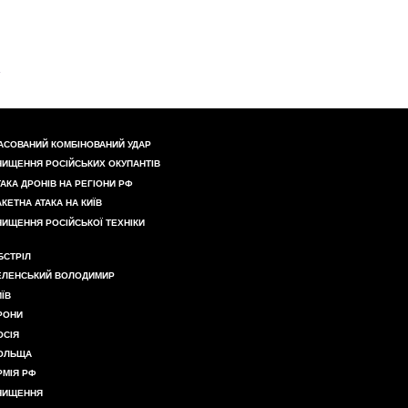
АСОВАНИЙ КОМБІНОВАНИЙ УДАР
НИЩЕННЯ РОСІЙСЬКИХ ОКУПАНТІВ
ТАКА ДРОНІВ НА РЕГІОНИ РФ
АКЕТНА АТАКА НА КИЇВ
НИЩЕННЯ РОСІЙСЬКОЇ ТЕХНІКИ
БСТРІЛ
ЕЛЕНСЬКИЙ ВОЛОДИМИР
ИЇВ
РОНИ
ОСІЯ
ОЛЬЩА
РМІЯ РФ
НИЩЕННЯ