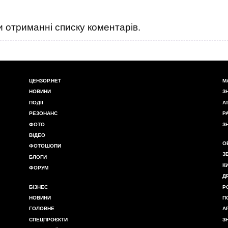
 отриманні списку коментарів.
ЦЕНЗОР.НЕТ
М
НОВИНИ
З
ПОДІЇ
А
РЕЗОНАНС
Р
ФОТО
З
ВІДЕО
О
ФОТОШОПИ
З
БЛОГИ
К
ФОРУМ
Д
БІЗНЕС
Р
НОВИНИ
П
ГОЛОВНЕ
А
СПЕЦПРОЄКТИ
З