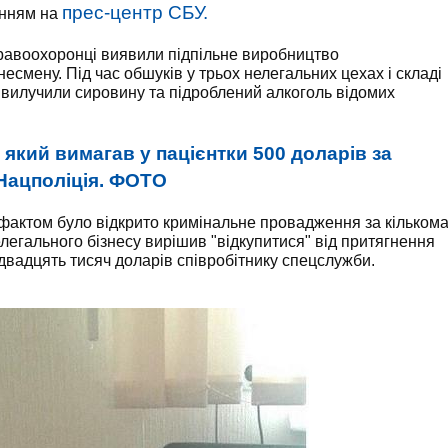
прес-центр СБУ.
анням на
правоохоронці виявили підпільне виробництво
есмену. Під час обшуків у трьох нелегальних цехах і складі
и вилучили сировину та підроблений алкоголь відомих
 який вимагав у пацієнтки 500 доларів за
 Нацполіція. ФОТО
фактом було відкрито кримінальне провадження за кільком
легального бізнесу вирішив "відкупитися" від притягнення
двадцять тисяч доларів співробітнику спецслужби.