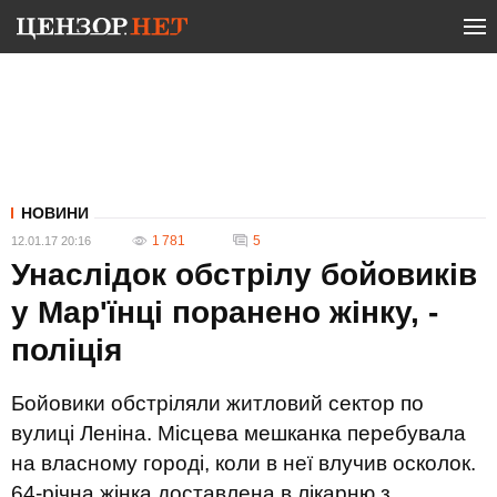
НОВИНИ
1 781
5
12.01.17 20:16
Унаслідок обстрілу бойовиків
у Мар'їнці поранено жінку, -
поліція
Бойовики обстріляли житловий сектор по
вулиці Леніна. Місцева мешканка перебувала
на власному городі, коли в неї влучив осколок.
64-річна жінка доставлена в лікарню з