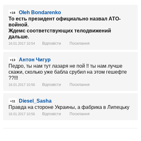
Oleh Bondarenko
+18
То есть президент официально назвал АТО-
войной.
Ждемс соответствующих телодвижений
дальше.
Відповісти
Посилання
16.01.2017 10:54
Антон Чигур
+13
Педро, ты нам тут лазаря не пой !! ты нам лучше
скажи, сколько уже бабла срубил на этом гешефте
??!!!
Відповісти
Посилання
16.01.2017 10:56
Diesel_Sasha
+11
Правда на стороне Украины, а фабрика в Липецьку
Відповісти
Посилання
16.01.2017 10:56