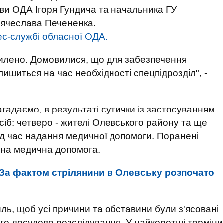
ови ОДА Ігоря Гундича та начальника ГУ
В’ячеслава Печененка.
ес-службі обласної ОДА.
силено. Домовилися, що для забезпечення
ишиться на час необхідності спецпідрозділ", -
гадаємо, в результаті сутички із застосуванням
іб: четверо - жителі Олевського району та ще
 під час надання медичної допомоги. Поранені
ідна медична допомога.
За фактом стрілянини в Олевську розпочато
ь, щоб усі причини та обставини були з'ясовані
ого досудове розслідування. У найкоротші терміни