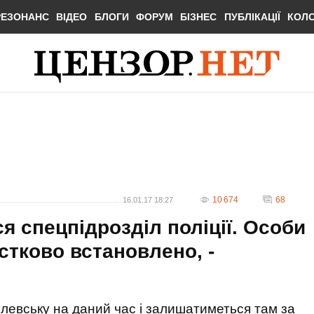
РЕЗОНАНС
ВІДЕО
БЛОГИ
ФОРУМ
БІЗНЕС
ПУБЛІКАЦІЇ
КОЛ
10 674
68
16.01.17 18:27
 спецпідрозділ поліції. Особи
стково встановлено, -
Олевську на даний час і залишатиметься там за