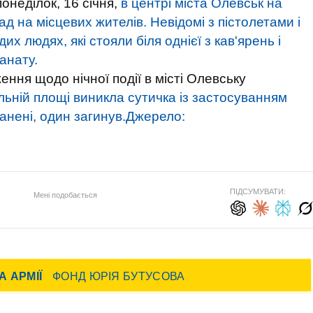
 понеділок, 16 січня,
в центрі міста Олевськ на
 на місцевих жителів. Невідомі з пістолетами і
х людях, які стояли біля однієї з кав'ярень і
анату.
ння щодо нічної події в місті Олевську
льній площі виникла сутичка із застосуванням
анені, один загинув.
Джерело:
ПІДСУМУВАТИ:
Мені подобається