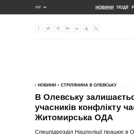
НОВИНИ
ПОДІЇ
УКР
ENG
РУС
НОВИНИ
СТРІЛЯНИНА В ОЛЕВСЬКУ
В Олевську залишається
учасників конфлікту ча
Житомирська ОДА
Спецпідрозділ Нацполіції працює в 