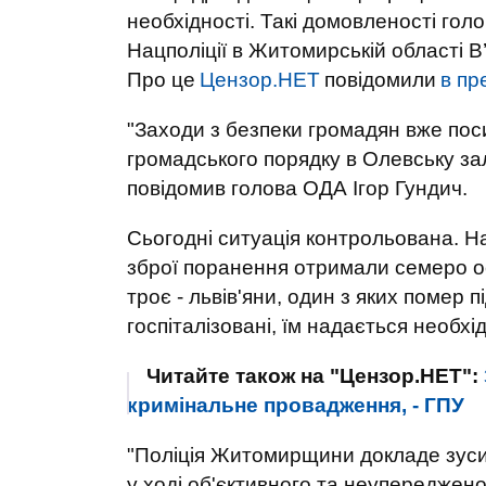
необхідності. Такі домовленості гол
Нацполіції в Житомирській області 
Про це
Цензор.НЕТ
повідомили
в пр
"Заходи з безпеки громадян вже по
громадського порядку в Олевську зал
повідомив голова ОДА Ігор Гундич.
Сьогодні ситуація контрольована. На
зброї поранення отримали семеро ос
троє - львів'яни, один з яких помер
госпіталізовані, їм надається необх
Читайте також на "Цензор.НЕТ":
кримінальне провадження, - ГПУ
"Поліція Житомирщини докладе зусил
у ході об'єктивного та неупереджен