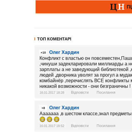
ТОП КОМЕНТАРІ
Олег Хардин
+10
Конфликт с властью он повсеместен,Паши
,чинуши задекларировали миллиарды а не
зарплаты а не заведующий библиотекой ,
людей ,дворника уволят за прогул а мудак
комбайнёр ,перечислять ВСЕ конфликты 
никакой возможности - они безграничны !
Відповісти
Посилання
16.01.2017 18:28
Олег Хардин
+8
Ааааааа ,в шестом классе,знал предметы л
Відповісти
Посилання
16.01.2017 18:52