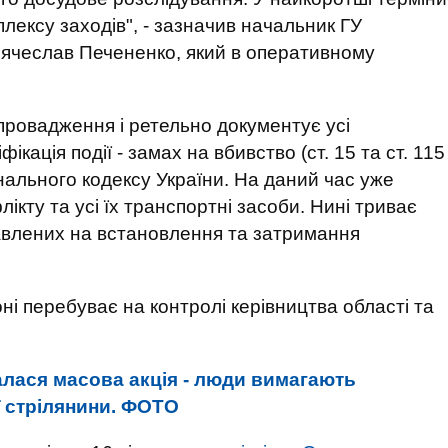
плексу заходів", - зазначив начальник ГУ
В'ячеслав Печененко, який в оперативному
провадження і ретельно документує усі
кація події - замах на вбивство (ст. 15 та ст. 115
мінального кодексу України. На даний час уже
ікту та усі їх транспортні засоби. Нині триває
авлених на встановлення та затримання
і перебуває на контролі керівництва області та
алася масова акція - люди вимагають
ї стрілянини. ФОТО