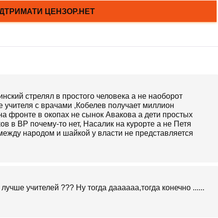
нский стрелял в простого человека а не наоборот
 учителя с врачами ,Кобелев получает миллион
на фронте в окопах не сынок Авакова а дети простых
ов в ВР почему-то нет, Насалик на курорте а не Петя
между народом и шайкой у власти не представляется
учше учителей ??? Ну тогда даааааа,тогда конечно ......