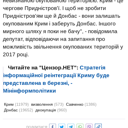
невизнаною окупованою територією. Крим - це
чергове Придністров'ї. І щоб не зробити
Придністров'ям ще й Донбас - вони залишать
окупованим Крим і заберуть Донбас. Іншого
мирного шляху я поки не бачу", - повідомила
депутат, відповідаючи на запитання про
можливість звільнення окупованих територій у
2017 році.
Читайте на "Цензор.НЕТ":
Стратегія
інформаційної реінтеграції Криму буде
представлена в березні, -
Мінінформполітики
Крим
(11979)
визволення
(573)
Савченко
(1386)
Донбас
(19652)
деокупація
(960)
ПОДІЛИТИСЯ: