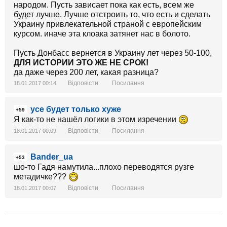
народом. Пусть зависает пока как есть, всем же
будет лучше. Лучше отстроить то, что есть и сделать
Украину привлекательной страной с европейским
курсом. иначе эта клоака затянет нас в болото.
Пусть Донбасс вернется в Украину лет через 50-100,
ДЛЯ ИСТОРИИ ЭТО ЖЕ НЕ СРОК!
да даже через 200 лет, какая разница?
Відповісти
Посилання
18.01.2017 00:14
усе будет только хуже
+59
Я как-то не нашёл логики в этом изречении
Відповісти
Посилання
18.01.2017 00:09
Bander_ua
+53
шо-то Гадя намутила...плохо переводятся рузге
метадичке???
Відповісти
Посилання
18.01.2017 00:07