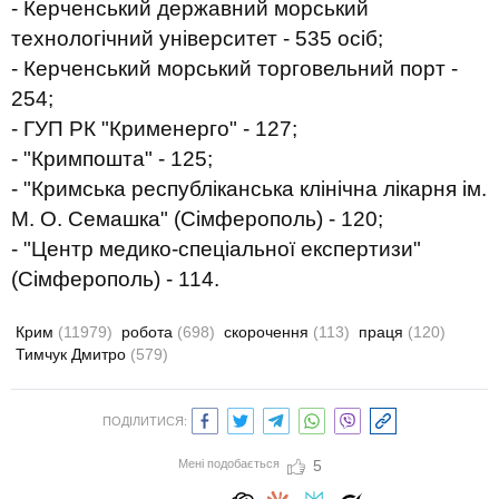
- Керченський державний морський
технологічний університет - 535 осіб;
- Керченський морський торговельний порт -
254;
- ГУП РК "Крименерго" - 127;
- "Кримпошта" - 125;
- "Кримська республіканська клінічна лікарня ім.
М. О. Семашка" (Сімферополь) - 120;
- "Центр медико-спеціальної експертизи"
(Сімферополь) - 114.
Крим
(11979)
робота
(698)
скорочення
(113)
праця
(120)
Тимчук Дмитро
(579)
ПОДІЛИТИСЯ:
Мені подобається
5