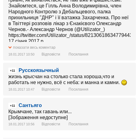
Знайомтеся, це Гілль Анна Володимирівна, член
Народного Контролю з Дебальцевого, палка
прихильниця "ДНР" і її ватажка Захарченка. Про неї
в Твіттері розповів лікар з Єнакієвого Олександр
Чернов.- Александр Чернов (@Utilizator_)
https://twitter.com/Utilizator_/status/821306186347794432
17 січня 2017 р.
показати весь коментар
А от пенсію отримувати вона їздить до України!
Відповісти
Посилання
18.01.2017 10:50
Користувачі соцмережі не шкодують для запроданки
"теплих" слів: [Зображення недоступне]
Русскоязычный
+11
жизнь крысчан на столько стала хороша,что и
работать не нужно, всё с неба: и манна и камни.
Відповісти
Посилання
18.01.2017 10:47
Сантьяго
+11
Крымчане, так гавань или...
[Зображення недоступне]
Відповісти
Посилання
18.01.2017 10:56