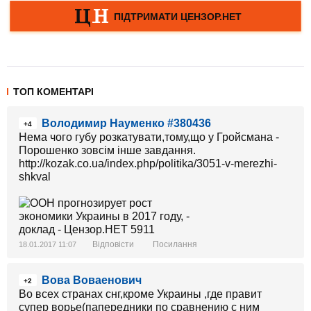
ТОП КОМЕНТАРІ
Володимир Науменко #380436
+4
Нема чого губу розкатувати,тому,що у Гройсмана -
Порошенко зовсім інше завдання.
http://kozak.co.ua/index.php/politika/3051-v-merezhi-
shkval
Відповісти
Посилання
18.01.2017 11:07
Вова Воваенович
+2
Во всех странах снг,кроме Украины ,где правит
супер ворье(папередники по сравнению с ним