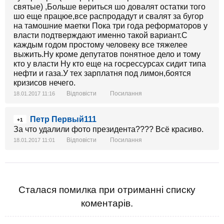
святые) ,Больше вериться шо довалят остатки того
шо еще працюе,все распродадут и свалят за бугор
на тамошние маетки Пока три года реформаторов у
власти подтверждают именно такой вариант.С
каждым годом простому человеку все тяжелее
выжить.Ну кроме депутатов понятное дело и тому
кто у власти Ну кто еще на госрессурсах сидит типа
нефти и газа.У тех зарплатня под лимон,боятся
кризисов нечего.
Відповісти
Посилання
18.01.2017 11:16
Петр Первый111
+1
За что удалили фото президента???? Всё красиво.
Відповісти
Посилання
18.01.2017 11:01
Сталася помилка при отриманні списку
коментарів.