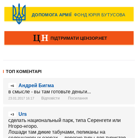
ТОП КОМЕНТАРІ
Андрей Бигма
+6
в смысле - вы там готовьте деньги...
Відповісти
Посилання
23.01.2017 16:17
Urs
+3
сделать национальный парк, типа Серенгети или
Нгоро-нгоро.
Лошади там дикие табунами, пеликаны на
солончаковых озерах.... дорогие туры для туристов,