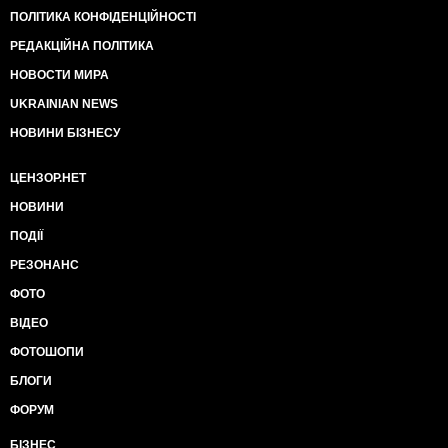
называется, в россию ПОПАЛИ". Люди, начали
ПОЛІТИКА КОНФІДЕНЦІЙНОСТІ
говорить, мол, действительно, что ПОПАЛИ. Оратор
обреченно продолжил: "Ну все понимают, что
РЕДАКЦІЙНА ПОЛІТИКА
ПОПАЛИ. Ну ладно уже, раз попали, так попали,
НОВОСТИ МИРА
чего уже". После этого в толпе можно услышать
голоса ватников, которые говорят, что от россии у
UKRAINIAN NEWS
них ОДНИ РАЗОЧАРОВАНИЯ (на видео с 9:50 до
НОВИНИ БІЗНЕСУ
10:32). Напомню, что третий год россия уничтожает
Гурзуф, как и весь Крым, выкидывает людей из
ЦЕНЗОР.НЕТ
домов, отбирает пляжи, кладбища, парки. Как-то не
вяжется у меня это с поддержкой путина, но у них
НОВИНИ
никакого диссонанса нет
https://twitter.com/CrimeaUA1/status/823477366949347328
ПОДІЇ
(скрин, фото и видео).
РЕЗОНАНС
3. Ялта. Ватница жалуется на медицину: "Скажите,
что за фигня произошла с приходом россии в сфере
ФОТО
медицины? Я рада, что мы в россии, в этом много
ВІДЕО
плюсов. Но с медициной творится черти что.
РАНЬШЕ ТАКОГО НЕ БЫЛО. Безумные непонятные
ФОТОШОПИ
очереди в поликлиниках, фиг попадешь к врачу. Ну и
БЛОГИ
коротко о том, какая у нас бесплатная медицина.
Мне потребовалось УЗИ. Врач говорит: на УЗИ
ФОРУМ
желательно было бы сходить, но мы тебе позвоним,
когда будет место. Говорят, что месяц можно ждать
БІЗНЕС