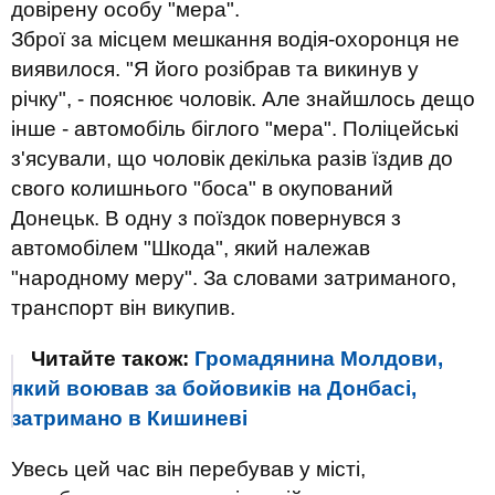
довірену особу "мера".
Зброї за місцем мешкання водія-охоронця не
виявилося. "Я його розібрав та викинув у
річку", - пояснює чоловік. Але знайшлось дещо
інше - автомобіль біглого "мера". Поліцейські
з'ясували, що чоловік декілька разів їздив до
свого колишнього "боса" в окупований
Донецьк. В одну з поїздок повернувся з
автомобілем "Шкода", який належав
"народному меру". За словами затриманого,
транспорт він викупив.
Читайте також:
Громадянина Молдови,
який воював за бойовиків на Донбасі,
затримано в Кишиневі
Увесь цей час він перебував у місті,