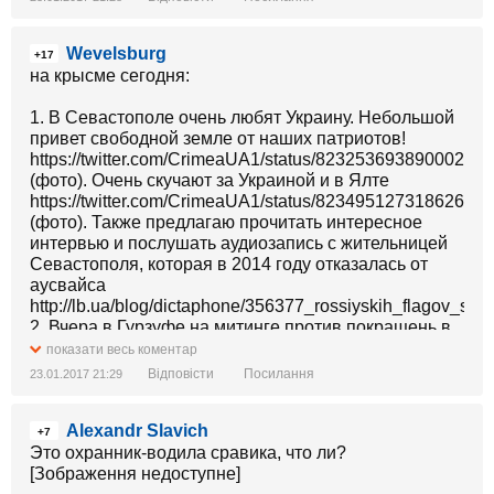
Wevelsburg
+17
на крысме сегодня:
1. В Севастополе очень любят Украину. Небольшой
привет свободной земле от наших патриотов!
https://twitter.com/CrimeaUA1/status/823253693890002946
(фото). Очень скучают за Украиной и в Ялте
https://twitter.com/CrimeaUA1/status/823495127318626304
(фото). Также предлагаю прочитать интересное
интервью и послушать аудиозапись с жительницей
Севастополя, которая в 2014 году отказалась от
аусвайса
http://lb.ua/blog/dictaphone/356377_rossiyskih_flagov_sev
2. Вчера в Гурзуфе на митинге против покращень в
гавани собралось около 400 человек. Это так
показати весь коментар
воодушевило пропагандиста Сергея Сардыко (ведь
Відповісти
Посилання
23.01.2017 21:29
на митинг ЗА ПУТИНА в Ялте позавчера пришло
всего 20 человек), что он тут же назвал гурзуфский
Alexandr Slavich
митинг - "митингом в поддержку путина"
+7
https://twitter.com/KrimRt/status/823443109560352768
Это охранник-водила сравика, что ли?
(скрин). Сардыко даже попросил собравшихся
[Зображення недоступне]