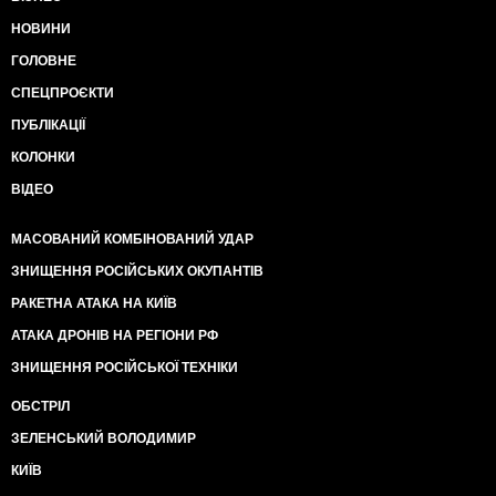
своей очереди на бесплатное УЗИ. Ладно я, мне
НОВИНИ
денег не жаль и у меня они есть, но, блин, даже в
платных клиниках за деньги очередь на УЗИ, а это о
ГОЛОВНЕ
чем-то говорит! А есть же люди, у которых нет
СПЕЦПРОЄКТИ
лишних пары тысяч, им что теперь месяцами сидеть
и надеяться, что за месяц они не сдохнут от
ПУБЛІКАЦІЇ
болячки, которую без УЗИ не диагностировать? Я
КОЛОНКИ
уже молчу про очереди на более серьезные
обследования типа МРТ и т.д. Вот вам и
ВІДЕО
«бесплатная» медицина. Это так по всему Крыму
или только Ялте повезло? Анонимно, а то моя
МАСОВАНИЙ КОМБІНОВАНИЙ УДАР
подруга разместила у вас пост не анонимно, так ее
потом запугивали, чтобы удалила". Ватница
ЗНИЩЕННЯ РОСІЙСЬКИХ ОКУПАНТІВ
получает такие ответы: "У меня знакомая в Ростове
РАКЕТНА АТАКА НА КИЇВ
УЗИ щитовидки ждала ПОЛГОДА. А МРТ люди год
ждут", "Автор пишет, с приходом в россию много
АТАКА ДРОНІВ НА РЕГІОНИ РФ
плюсов… Стесняюсь спросить… А где они????",
ЗНИЩЕННЯ РОСІЙСЬКОЇ ТЕХНІКИ
"Наверное, так не только в Ялте, не только в Крыму,
а по всей россии", "Огласите, пожалуйста, список
ОБСТРІЛ
плюсов", "Крик души и автор права. Какая нахрен
оптимизация? Как человек близкий к этой сфере,
ЗЕЛЕНСЬКИЙ ВОЛОДИМИР
рассажу про оптимизацию - люди работают только
КИЇВ
из-за призвания и пенсии. И все мечтают об