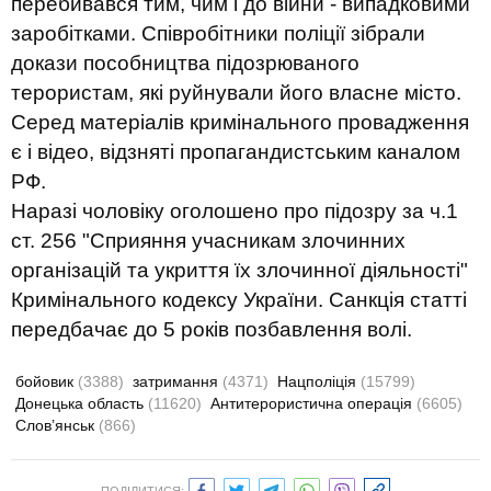
перебивався тим, чим і до війни - випадковими
заробітками. Співробітники поліції зібрали
докази пособництва підозрюваного
терористам, які руйнували його власне місто.
Серед матеріалів кримінального провадження
є і відео, відзняті пропагандистським каналом
РФ.
Наразі чоловіку оголошено про підозру за ч.1
ст. 256 "Сприяння учасникам злочинних
організацій та укриття їх злочинної діяльності"
Кримінального кодексу України. Санкція статті
передбачає до 5 років позбавлення волі.
бойовик
(3388)
затримання
(4371)
Нацполіція
(15799)
Донецька область
(11620)
Антитерористична операція
(6605)
Слов’янськ
(866)