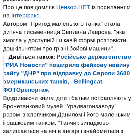
Про це повідомляє
Цензор.НЕТ
із посиланням
на
Інтерфакс
.
Автором "Пригод маленького танка" стала
дитяча письменниця Світлана Лаврова, "яка
змогла у доступній і цікавій формі розповісти
дошкільнятам про грізні бойові машини".
Дивіться також:
Російське держагентство
"РИА Новости" поширило фейкову новину
сайту "ДНР" про відправку до Європи 3600
американських танків, - Bellingcat.
ФОТОрепортаж
Відкриваючи книгу, діти і батьки потрапляють у
Бронетанковий музей "Уралвагонзаводу"
разом із хлопчиком Данилом і його маленьким
іграшковим танком. "Танчик випадково
залишається на ніч в ангарі і знайомиться з