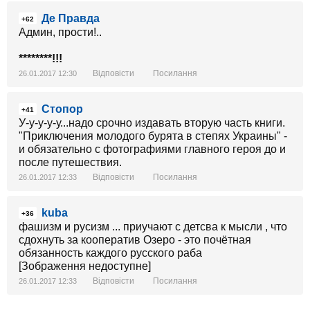
Де Правда
+62
Админ, прости!..
********!!!
Відповісти
Посилання
26.01.2017 12:30
Стопор
+41
У-у-у-у-у...надо срочно издавать вторую часть книги.
"Приключения молодого бурята в степях Украины" -
и обязательно с фотографиями главного героя до и
после путешествия.
Відповісти
Посилання
26.01.2017 12:33
kuba
+36
фашизм и русизм ... приучают с детсва к мысли , что
сдохнуть за кооператив Озеро - это почётная
обязанность каждого русского раба
[Зображення недоступне]
Відповісти
Посилання
26.01.2017 12:33