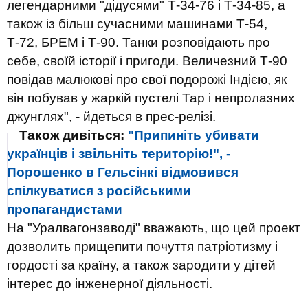
легендарними "дідусями" Т-34-76 і Т-34-85, а
також із більш сучасними машинами Т-54,
Т-72, ​​БРЕМ і Т-90. Танки розповідають про
себе, своїй історії і пригоди. Величезний Т-90
повідав малюкові про свої подорожі Індією, як
він побував у жаркій пустелі Тар і непролазних
джунглях", - йдеться в прес-релізі.
Також дивіться:
"Припиніть убивати
українців і звільніть територію!", -
Порошенко в Гельсінкі відмовився
спілкуватися з російськими
пропагандистами
На "Уралвагонзаводі" вважають, що цей проект
дозволить прищепити почуття патріотизму і
гордості за країну, а також зародити у дітей
інтерес до інженерної діяльності.