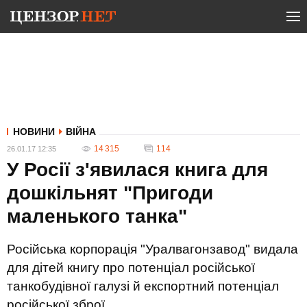
НОВИНИ
ВІЙНА
14 315
114
26.01.17 12:35
У Росії з'явилася книга для
дошкільнят "Пригоди
маленького танка"
Російська корпорація "Уралвагонзавод" видала
для дітей книгу про потенціал російської
танкобудівної галузі й експортний потенціал
російської зброї.