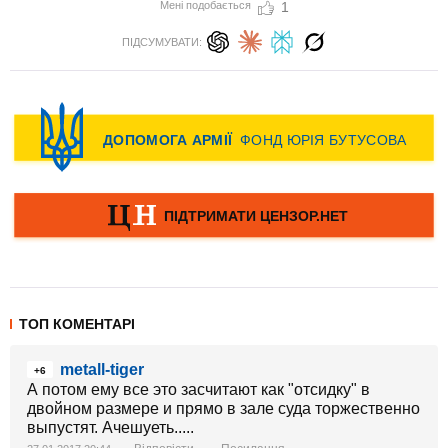
Мені подобається
1
ПІДСУМУВАТИ:
ТОП КОМЕНТАРІ
metall-tiger
+6
А потом ему все это засчитают как "отсидку" в
двойном размере и прямо в зале суда торжественно
выпустят. Ачешуеть.....