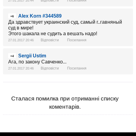
Відповісти
Посилання
27.01.2017 20:44
Alex Korn #344589
+6
Да здравствует украинский суд, самый г..гавняный
суд в мире!
Этого шакала не судить а вешать надо!
Відповісти
Посилання
27.01.2017 20:46
Sergii Ustim
+4
Ага, по закону Савченко...
Відповісти
Посилання
27.01.2017 20:46
Сталася помилка при отриманні списку
коментарів.