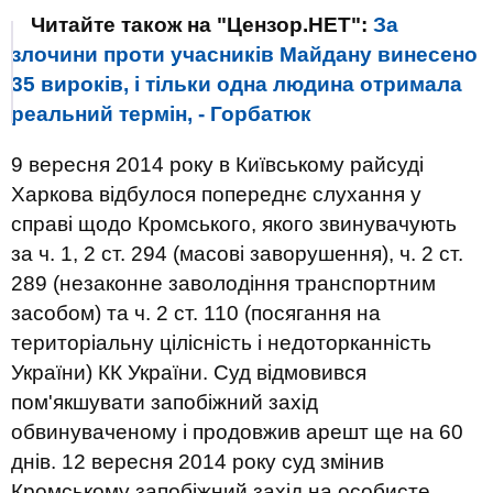
Читайте також на "Цензор.НЕТ":
За
злочини проти учасників Майдану винесено
35 вироків, і тільки одна людина отримала
реальний термін, - Горбатюк
9 вересня 2014 року в Київському райсуді
Харкова відбулося попереднє слухання у
справі щодо Кромського, якого звинувачують
за ч. 1, 2 ст. 294 (масові заворушення), ч. 2 ст.
289 (незаконне заволодіння транспортним
засобом) та ч. 2 ст. 110 (посягання на
територіальну цілісність і недоторканність
України) КК України. Суд відмовився
пом'якшувати запобіжний захід
обвинуваченому і продовжив арешт ще на 60
днів. 12 вересня 2014 року суд змінив
Кромському запобіжний захід на особисте